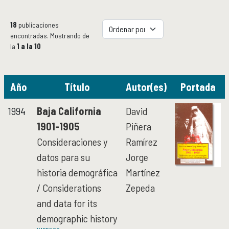
PUBLICACIONES Y LIBRERÍA
PUBLICACIONES
18
publicaciones
Novedades editoriales
encontradas. Mostrando de
la
Revistas académicas
1 a la 10
Normas y políticas editoriales
Librería
Catálogo 1945-2026
Año
Título
Autor(es)
Portada
1994
Baja California
David
COMUNICACIÓN PÚBLICA DE LA HISTORIA
COMUNICACIÓN PÚBLICA DE LA HISTORIA
1901-1905
Piñera
Serie editorial Históricas Comunicación Pública
Consideraciones y
Ramírez
Podcast Históricas
datos para su
Jorge
Cajón de historias
historia demográfica
Martínez
/ Considerations
Zepeda
ACERVOS
ACERVOS
and data for its
demographic history
Repositorio Institucional Históricas UNAM