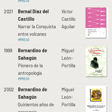
Biblioteca Rafael García Granados
IMPRESO
Archivo Histórico
2021
Bernal Díaz del
Víctor
Castillo
Castillo
UNIDAD OAXACA
UNIDAD OAXACA
Narrar la Conquista
Aguilar
Investigación
entre volcanes
Investigadores
IMPRESO
Docencia y vinculación
Actividades académicas
1999
Bernardino de
Miguel
Sahagún
León-
GÉNERO Y ÉTICA
GÉNERO Y ÉTICA
Pionero de la
Portilla
antropología
IMPRESO
2002
Bernardino de
Miguel
Sahagún
León-
Quinientos años de
Portilla
presencia