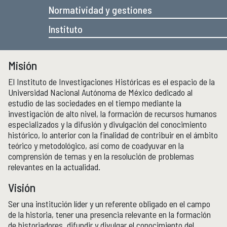
Micrositios
Normatividad y gestiones
Investigación posdoctoral
Instituto
Actividades académicas
ACTIVIDADES ACADÉMICAS
Misión
Actividades académicas por año
El Instituto de Investigaciones Históricas es el espacio de la
Universidad Nacional Autónoma de México dedicado al
Formación
FORMACIÓN
estudio de las sociedades en el tiempo mediante la
investigación de alto nivel, la formación de recursos humanos
Posgrado
especializados y la difusión y divulgación del conocimiento
Olimpiadas
histórico, lo anterior con la finalidad de contribuir en el ámbito
Servicio Social
teórico y metodológico, así como de coadyuvar en la
comprensión de temas y en la resolución de problemas
relevantes en la actualidad.
Educación Continua
EDUCACIÓN CONTINUA
Visión
Cursos y diplomados vigentes
Próximamente
Ser una institución líder y un referente obligado en el campo
Cursos y diplomados concluidos
de la historia, tener una presencia relevante en la formación
de historiadores, difundir y divulgar el conocimiento del