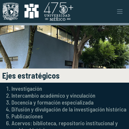
Pasar al contenido principal
Instituto
INSTITUTO
Objetivos y funciones
Misión y visión
Ejes estratégicos
Directorio y planta académica
Documentos institucionales
Ejes estratégicos
Órganos colegiados
Normatividad y gestiones
Investigación
Intercambio académico y vinculación
Investigación
INVESTIGACIÓN
Docencia y formación especializada
Difusión y divulgación de la investigación histórica
Áreas de investigación e investigadores
Publicaciones
Proyectos de investigación
Acervos: biblioteca, repositorio institucional y
Seminarios