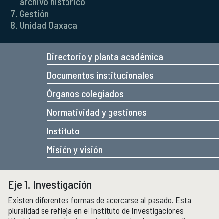
archivo histórico
Micrositios
Gestión
Investigación posdoctoral
Unidad Oaxaca
Actividades académicas
ACTIVIDADES ACADÉMICAS
Directorio y planta académica
Actividades académicas por año
Documentos institucionales
Órganos colegiados
Formación
FORMACIÓN
Normatividad y gestiones
Posgrado
Olimpiadas
Instituto
Servicio Social
Misión y visión
Educación Continua
EDUCACIÓN CONTINUA
Cursos y diplomados vigentes
Eje 1. Investigación
Próximamente
Existen diferentes formas de acercarse al pasado. Esta
Cursos y diplomados concluidos
pluralidad se refleja en el Instituto de Investigaciones