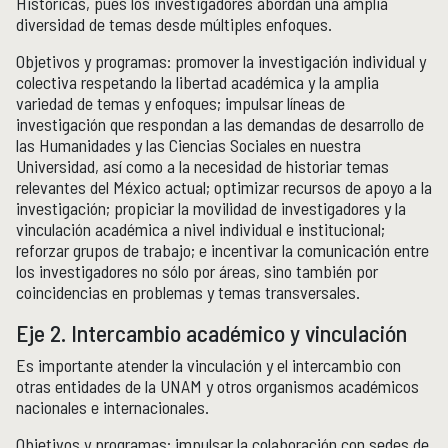
Históricas, pues los investigadores abordan una amplia
diversidad de temas desde múltiples enfoques.
Publicaciones y librería
PUBLICACIONES
Objetivos y programas: promover la investigación individual y
Novedades editoriales
colectiva respetando la libertad académica y la amplia
Revistas académicas
variedad de temas y enfoques; impulsar líneas de
Normas y políticas editoriales
investigación que respondan a las demandas de desarrollo de
Librería
las Humanidades y las Ciencias Sociales en nuestra
Catálogo 1945-2025
Universidad, así como a la necesidad de historiar temas
relevantes del México actual; optimizar recursos de apoyo a la
investigación; propiciar la movilidad de investigadores y la
Comunicación Pública de la Historia
COMUNICACIÓN PÚBLICA DE LA HISTORIA
vinculación académica a nivel individual e institucional;
reforzar grupos de trabajo; e incentivar la comunicación entre
Serie editorial Históricas Comunicación Pública
los investigadores no sólo por áreas, sino también por
Podcast Históricas
coincidencias en problemas y temas transversales.
Cajón de historias
Eje 2. Intercambio académico y vinculación
Es importante atender la vinculación y el intercambio con
otras entidades de la UNAM y otros organismos académicos
Acervos
BIBLIOTECA
nacionales e internacionales.
Servicios
Objetivos y programas: impulsar la colaboración con sedes de