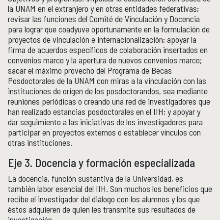
Boletín
la UNAM en el extranjero y en otras entidades federativas;
Recursos en línea
revisar las funciones del Comité de Vinculación y Docencia
Repositorio Institucional Históricas UNAM
para lograr que coadyuve oportunamente en la formulación de
proyectos de vinculación e internacionalización; apoyar la
firma de acuerdos específicos de colaboración insertados en
Unidad Oaxaca
UNIDAD OAXACA
convenios marco y la apertura de nuevos convenios marco;
sacar el máximo provecho del Programa de Becas
Investigación
Posdoctorales de la UNAM con miras a la vinculación con las
Investigadores
instituciones de origen de los posdoctorandos, sea mediante
Docencia y vinculación
reuniones periódicas o creando una red de investigadores que
Actividades académicas
han realizado estancias posdoctorales en el IIH; y apoyar y
dar seguimiento a las iniciativas de los investigadores para
participar en proyectos externos o establecer vínculos con
Género y Ética
GÉNERO Y ÉTICA
otras instituciones.
Eje 3. Docencia y formación especializada
La docencia, función sustantiva de la Universidad, es
también labor esencial del IIH. Son muchos los beneficios que
recibe el investigador del diálogo con los alumnos y los que
éstos adquieren de quien les transmite sus resultados de
investigación.