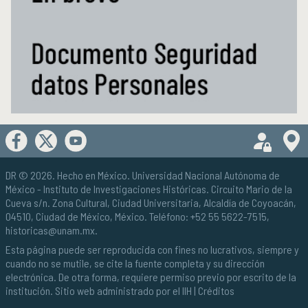
DR © 2026. Hecho en México.
Universidad Nacional Autónoma de
México
- Instituto de Investigaciones Históricas. Circuito Mario de la
Cueva s/n. Zona Cultural, Ciudad Universitaria, Alcaldía de Coyoacán,
04510, Ciudad de México, México. Teléfono: +52 55 5622-7515,
historicas@unam.mx
.
Esta página puede ser reproducida con fines no lucrativos, siempre y
cuando no se mutile, se cite la fuente completa y su dirección
electrónica. De otra forma, requiere permiso previo por escrito de la
institución. Sitio web administrado por el IIH |
Créditos