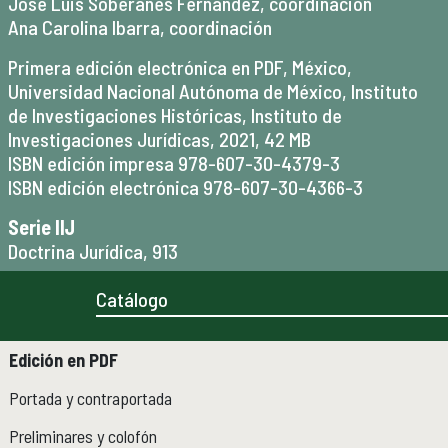
José Luis Soberanes Fernández, coordinación
Micrositios
Ana Carolina Ibarra, coordinación
Investigación posdoctoral
Primera edición electrónica en PDF, México,
Universidad Nacional Autónoma de México, Instituto
Actividades académicas
ACTIVIDADES ACADÉMICAS
de Investigaciones Históricas, Instituto de
Actividades académicas por año
Investigaciones Jurídicas, 2021, 42 MB
ISBN edición impresa 978-607-30-4379-3
ISBN edición electrónica 978-607-30-4366-3
Formación
FORMACIÓN
Serie IIJ
Posgrado
Doctrina Jurídica, 913
Olimpiadas
Servicio Social
Catálogo
Educación Continua
EDUCACIÓN CONTINUA
Edición en PDF
Cursos y diplomados vigentes
Próximamente
Portada y contraportada
Cursos y diplomados concluidos
Preliminares y colofón