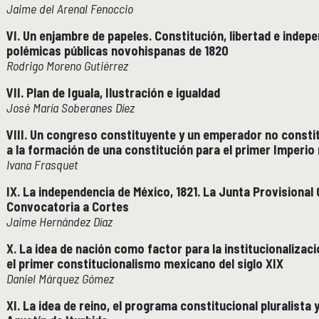
Boletín
Jaime del Arenal Fenoccio
Recursos en línea
VI. Un enjambre de papeles. Constitución, libertad e indepe
Repositorio Institucional Históricas UNAM
polémicas públicas novohispanas de 1820
Rodrigo Moreno Gutiérrez
Unidad Oaxaca
UNIDAD OAXACA
VII. Plan de Iguala, Ilustración e igualdad
Investigación
José María Soberanes Díez
Investigadores
VIII. Un congreso constituyente y un emperador no constit
Docencia y vinculación
a la formación de una constitución para el primer Imperi
Actividades académicas
Ivana Frasquet
IX. La independencia de México, 1821. La Junta Provisional 
Género y Ética
GÉNERO Y ÉTICA
Convocatoria a Cortes
Jaime Hernández Díaz
X. La idea de nación como factor para la institucionalizaci
el primer constitucionalismo mexicano del siglo XIX
Daniel Márquez Gómez
XI. La idea de reino, el programa constitucional pluralista y