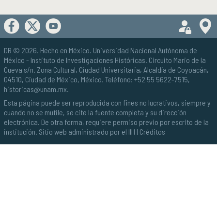
DR © 2026. Hecho en México.
Universidad Nacional Autónoma de
México
- Instituto de Investigaciones Históricas. Circuito Mario de la
Cueva s/n. Zona Cultural, Ciudad Universitaria, Alcaldía de Coyoacán,
04510, Ciudad de México, México. Teléfono: +52 55 5622-7515,
historicas@unam.mx
.
Esta página puede ser reproducida con fines no lucrativos, siempre y
cuando no se mutile, se cite la fuente completa y su dirección
electrónica. De otra forma, requiere permiso previo por escrito de la
institución. Sitio web administrado por el IIH |
Créditos