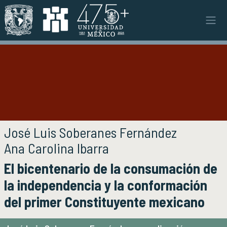
Pasar al contenido principal
Instituto
INSTITUTO
Objetivos y funciones
Misión y visión
Ejes estratégicos
Directorio y planta académica
Documentos institucionales
Autoría de la publicación
José Luis Soberanes Fernández
Órganos colegiados
Ana Carolina Ibarra
Normatividad y gestiones
Título de la publicación
El bicentenario de la consumación de
Investigación
INVESTIGACIÓN
la independencia y la conformación
Áreas de investigación e investigadores
del primer Constituyente mexicano
Proyectos de investigación
Seminarios