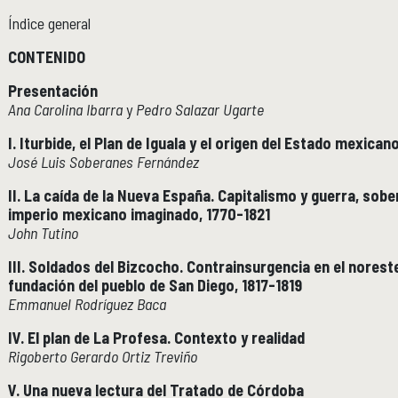
Índice general
Publicaciones y librería
PUBLICACIONES
CONTENIDO
Novedades editoriales
Revistas académicas
Presentación
Normas y políticas editoriales
Ana Carolina Ibarra
y
Pedro Salazar Ugarte
Librería
I. Iturbide, el Plan de Iguala y el origen del Estado mexican
Catálogo 1945-2025
José Luis Soberanes Fernández
II. La caída de la Nueva España. Capitalismo y guerra, sobe
Comunicación Pública de la Historia
COMUNICACIÓN PÚBLICA DE LA HISTORIA
imperio mexicano imaginado, 1770-1821
Serie editorial Históricas Comunicación Pública
John Tutino
Podcast Históricas
III. Soldados del Bizcocho. Contrainsurgencia en el norest
Cajón de historias
fundación del pueblo de San Diego, 1817-1819
Emmanuel Rodríguez Baca
IV. El plan de La Profesa. Contexto y realidad
Acervos
BIBLIOTECA
Rigoberto Gerardo Ortiz Treviño
Servicios
V. Una nueva lectura del Tratado de Córdoba