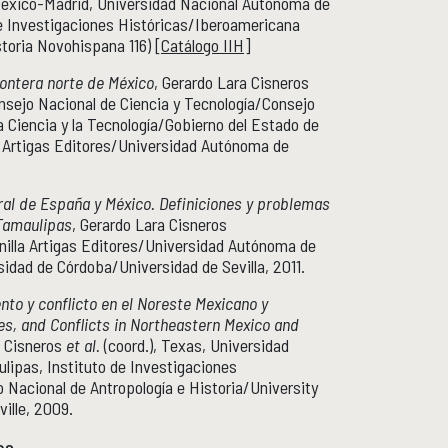
 México-Madrid, Universidad Nacional Autónoma de
de Investigaciones Históricas/Iberoamericana
storia Novohispana 116) [
Catálogo IIH
]
frontera norte de México
, Gerardo Lara Cisneros
onsejo Nacional de Ciencia y Tecnología/Consejo
 Ciencia y la Tecnología/Gobierno del Estado de
 Artigas Editores/Universidad Autónoma de
ral de España y México. Definiciones y problemas
Tamaulipas
, Gerardo Lara Cisneros
nilla Artigas Editores/Universidad Autónoma de
dad de Córdoba/Universidad de Sevilla, 2011.
to y conflicto en el Noreste Mexicano y
es, and Conflicts in Northeastern Mexico and
a Cisneros
et al.
(coord.), Texas, Universidad
ipas, Instituto de Investigaciones
o Nacional de Antropología e Historia/University
ille, 2009.
os