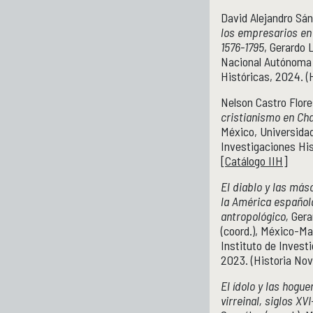
David Alejandro Sá
los empresarios en 
1576-1795
, Gerardo 
Nacional Autónoma 
Históricas, 2024. (
Nelson Castro Flor
cristianismo en Cha
México, Universida
Investigaciones His
[
Catálogo IIH
]
El diablo y las más
la América español
antropológico,
Gera
(coord.), México-M
Instituto de Invest
2023. (Historia Nov
El ídolo y las hogue
virreinal, siglos XVI