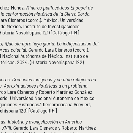
nchez Muñoz,
Mineros polifacéticos El papel de
la conformación histórica de la Sierra Gorda,
Lara Cisneros (coord.), México, Universidad
de México, Instituto de Investigaciones
Historia Novohispana 121) [
Catálogo IIH
]
es
, ¡Que siempre haya gloria! La indigenización del
rcas colonial
, Gerardo Lara Cisneros (coord.),
d Nacional Autónoma de México, Instituto de
tóricas, 2024. (Historia Novohispana 122)
caras. Creencias indígenas y cambio religioso en
a. Aproximaciones históricas a un problema
rdo Lara Cisneros y Roberto Martínez González
adrid, Universidad Nacional Autónoma de México,
igaciones Históricas/Iberoamericana Vervuert,
ohispana 120) [
Catálogo IIH
]
ras. Idolatría y evangelización en América
- XVIII,
Gerardo Lara Cisneros y Roberto Martínez