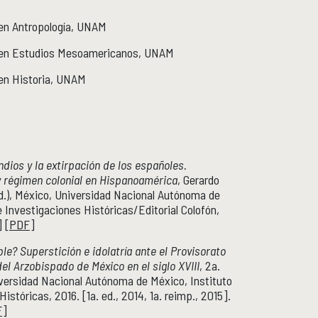
 en Antropología, UNAM
o en Estudios Mesoamericanos, UNAM
 en Historia, UNAM
indios y la extirpación de los españoles.
y régimen colonial en Hispanoamérica
, Gerardo
d.), México, Universidad Nacional Autónoma de
e Investigaciones Históricas/Editorial Colofón,
] [
PDF
]
ble? Superstición e idolatría ante el Provisorato
del Arzobispado de México en el siglo XVIII
, 2a.
iversidad Nacional Autónoma de México, Instituto
istóricas, 2016. [1a. ed., 2014, 1a. reimp., 2015].
F
]