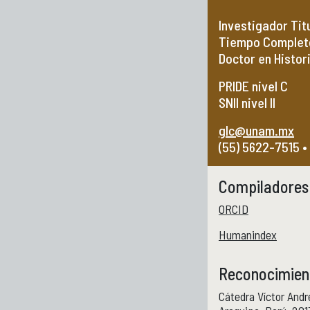
Generales
Investigador Tit
Tiempo Completo
Doctor en Histor
PRIDE nivel C
SNII nivel II
glc@unam.mx
(55) 5622-7515 •
Síntesis curricular
Compiladores 
ORCID
Humanindex
Reconocimien
Cátedra Víctor Andr