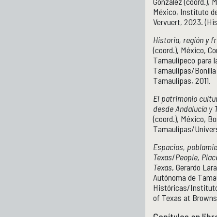
González (coord.),
México, Instituto 
Vervuert, 2023. (Hi
Historia, región y 
(coord.), México, C
Tamaulipeco para la
Tamaulipas/Bonilla
Tamaulipas, 2011.
El patrimonio cultu
desde Andalucía y 
(coord.),
México, Bo
Tamaulipas/Universi
Espacios, poblamien
Texas
/
People, Plac
Texas
, Gerardo Lar
Autónoma de Tamaul
Históricas/Institut
of Texas at Brownsv
Capítulos en libr