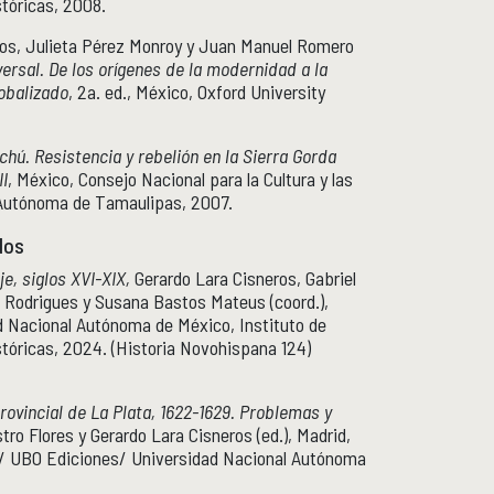
tóricas, 2008.
ros, Julieta Pérez Monroy y Juan Manuel Romero
versal. De los orígenes de la modernidad a la
obalizado
, 2a. ed., México, Oxford University
ichú. Resistencia y rebelión en la Sierra Gorda
II
, México, Consejo Nacional para la Cultura y las
Autónoma de Tamaulipas, 2007.
dos
je, siglos XVI-XIX,
Gerardo Lara Cisneros, Gabriel
 Rodrigues y Susana Bastos Mateus (coord.),
d Nacional Autónoma de México, Instituto de
tóricas, 2024. (Historia Novohispana 124)
provincial de La Plata, 1622-1629. Problemas y
ro Flores y Gerardo Lara Cisneros (ed.), Madrid,
is/ UBO Ediciones/ Universidad Nacional Autónoma