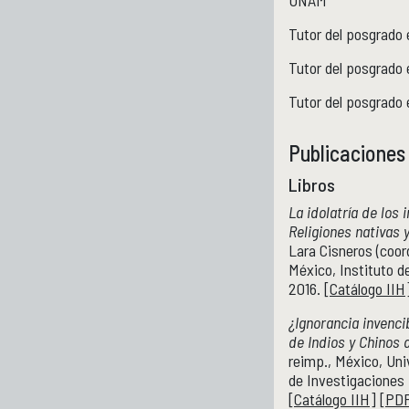
UNAM
Tutor del posgrado
Tutor del posgrad
Tutor del posgrado
Publicaciones
Libros
La idolatría de los 
Religiones nativas 
Lara Cisneros (coor
México, Instituto d
2016. [
Catálogo IIH
¿Ignorancia invenci
de Indios y Chinos 
reimp., México, Un
de Investigaciones H
[
Catálogo IIH
] [
PD