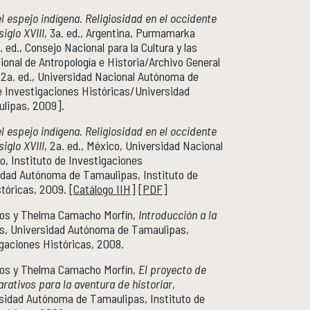
el espejo indígena. Religiosidad en el occidente
siglo XVIII
, 3a. ed., Argentina, Purmamarka
. ed., Consejo Nacional para la Cultura y las
ional de Antropología e Historia/Archivo General
 2a. ed., Universidad Nacional Autónoma de
e Investigaciones Históricas/Universidad
lipas, 2009].
el espejo indígena. Religiosidad en el occidente
siglo XVIII
, 2a. ed., México, Universidad Nacional
, Instituto de Investigaciones
idad Autónoma de Tamaulipas, Instituto de
tóricas, 2009. [
Catálogo IIH
] [
PDF
]
ros y Thelma Camacho Morfín,
Introducción a la
s, Universidad Autónoma de Tamaulipas,
igaciones Históricas, 2008.
ros y Thelma Camacho Morfín,
El proyecto de
arativos para la aventura de historiar
,
sidad Autónoma de Tamaulipas, Instituto de