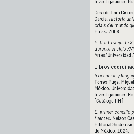
Investigaciones His
Gerardo Lara Cisne
García,
Historia uni
crisis del mundo gl
Press, 2008.
El Cristo viejo de X
durante el siglo XVI
Artes/Universidad 
Libros coordina
Inquisición y lengua
Torres Puga, Miguel
México, Universida
Investigaciones His
[
Catálogo IIH
]
El primer concilio 
fuentes,
Nelson Cast
Editorial Sindéres
de México, 2024.