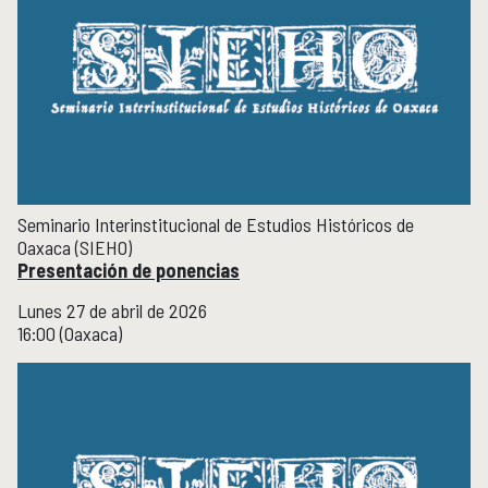
Boletín
Recursos en línea
Repositorio Institucional Históricas UNAM
Unidad Oaxaca
UNIDAD OAXACA
Investigación
Investigadores
Docencia y vinculación
Seminario Interinstitucional de Estudios Históricos de
Actividades académicas
Oaxaca (SIEHO)
Presentación de ponencias
Género y Ética
GÉNERO Y ÉTICA
Lunes 27 de abril de 2026
16:00 (Oaxaca)