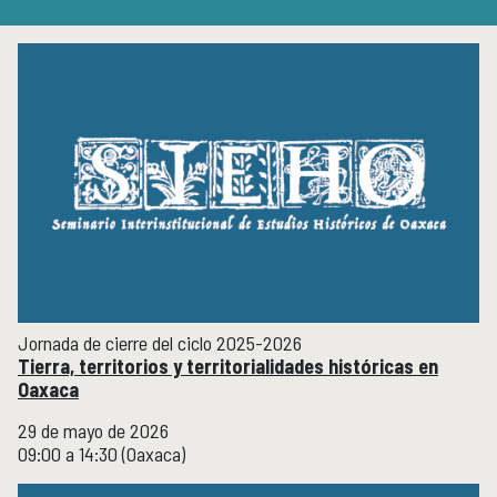
Micrositios
Investigación posdoctoral
Actividades académicas
ACTIVIDADES ACADÉMICAS
Actividades académicas por año
Formación
FORMACIÓN
Posgrado
Olimpiadas
Servicio Social
Jornada de cierre del ciclo 2025-2026
Tierra, territorios y territorialidades históricas en
Educación Continua
EDUCACIÓN CONTINUA
Oaxaca
Cursos y diplomados vigentes
29 de mayo de 2026
Próximamente
09:00 a 14:30 (Oaxaca)
Cursos y diplomados concluidos