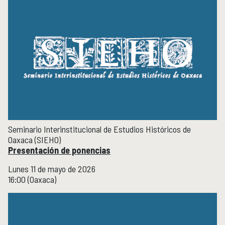
Publicaciones y librería
PUBLICACIONES
Novedades editoriales
Revistas académicas
Normas y políticas editoriales
Librería
Catálogo 1945-2025
Comunicación Pública de la Historia
COMUNICACIÓN PÚBLICA DE LA HISTORIA
Seminario Interinstitucional de Estudios Históricos de
Serie editorial Históricas Comunicación Pública
Oaxaca (SIEHO)
Podcast Históricas
Presentación de ponencias
Cajón de historias
Lunes 11 de mayo de 2026
16:00 (Oaxaca)
Acervos
BIBLIOTECA
Servicios