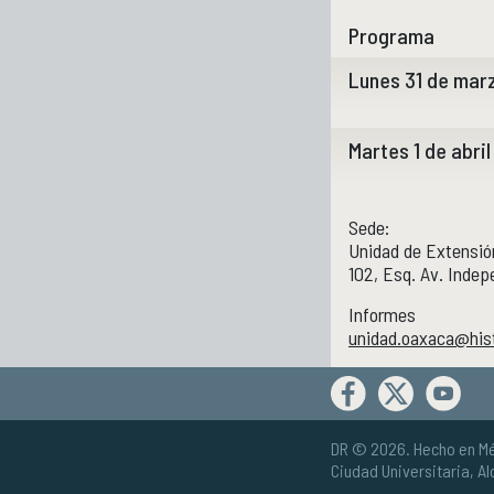
Programa
Lunes 31 de mar
Martes 1 de abril
Conferencia ma
Manuel 
Mesa 3.
Privilegios inmem
Alina R
Sede:
el caso de Goa y 
Unidad de Extensi
Roger Lee de 
102, Esq. Av. Inde
Conferencia
Informes
(Transmisión 
Instituciones si
unidad.oaxaca@his
indígenas en la h
Manuel Bastias
(Transmisión 
DR © 2026. Hecho en M
Ciudad Universitaria, A
Mesa 1.