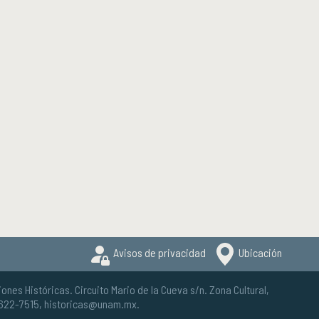
Avisos de privacidad
Ubicación
iones Históricas. Circuito Mario de la Cueva s/n. Zona Cultural,
5622-7515,
historicas@unam.mx
.