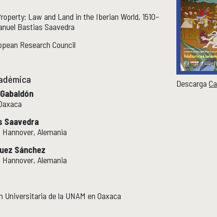
operty: Law and Land in the Iberian World, 1510–
Manuel Bastias Saavedra
opean Research Council
cadémica
Descarga
Ca
 Gabaldón
Oaxaca
as Saavedra
, Hannover, Alemania
íguez Sánchez
, Hannover, Alemania
n Universitaria de la UNAM en Oaxaca