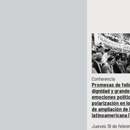
Conferencia
Promesas de feli
dignidad y grande
emociones políti
polarización en 
de ampliación de 
latinoamericana 
Jueves 19 de febre