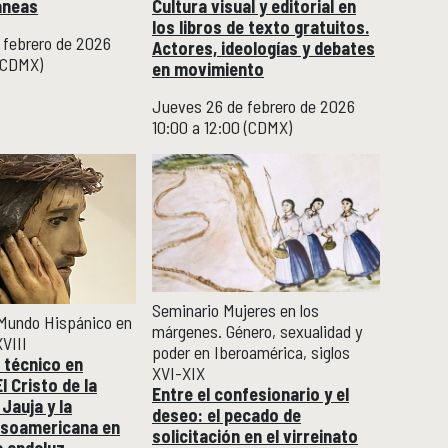
áneas
Cultura visual y editorial en
los libros de texto gratuitos.
 febrero de 2026
Actores, ideologías y debates
 (CDMX)
en movimiento
Jueves 26 de febrero de 2026
10:00 a 12:00 (CDMX)
Seminario Mujeres en los
 Mundo Hispánico en
márgenes. Género, sexualidad y
XVIII
poder en Iberoamérica, siglos
 técnico en
XVI-XIX
l Cristo de la
Entre el confesionario y el
Jauja y la
deseo: el pecado de
esoamericana en
solicitación en el virreinato
a andaluz