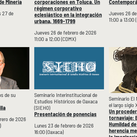
de Minería
corporaciones en Toluca. Un
Contempor
régimen corporativo
s 27 de
Jueves 26 de
eclesiástico en la integración
11:00 a 13:00
urbana, 1669-1799
Jueves 26 de febrero de 2026
11:00 a 12:00 (CDMX)
Seminario Interinstitucional de
s de su
Seminario El
Estudios Históricos de Oaxaca
el largo siglo 
(SIEHO)
lla
Un proceder
Presentación de ponencias
tornaviaje: E
brero de 2026
Humildad de 
Lunes 23 de febrero de 2026
)
herencia m
16:00 (Oaxaca)
la imaginerí