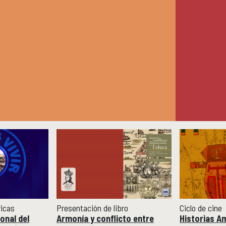
ricas
Presentación de libro
Ciclo de cine
onal del
Armonía y conflicto entre
Historias A