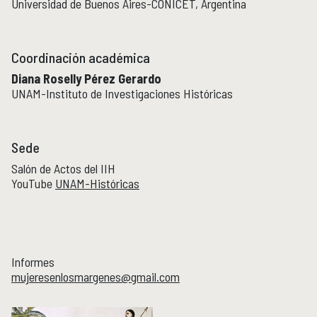
Universidad de Buenos Aires-CONICET, Argentina
Publicaciones y librería
PUBLICACIONES
Novedades editoriales
Coordinación académica
Revistas académicas
Diana Roselly Pérez Gerardo
Normas y políticas editoriales
UNAM-Instituto de Investigaciones Históricas
Librería
Catálogo 1945-2025
Sede
Comunicación Pública de la Historia
COMUNICACIÓN PÚBLICA DE LA HISTORIA
Salón de Actos del IIH
YouTube
UNAM-Históricas
Serie editorial Históricas Comunicación Pública
Podcast Históricas
Cajón de historias
Informes
mujeresenlosmargenes@gmail.com
Acervos
BIBLIOTECA
Servicios