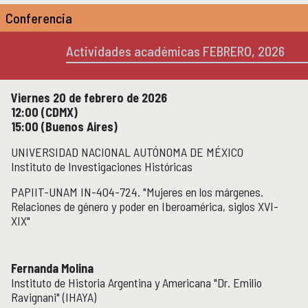
Micrositios
Conferencia
Investigación posdoctoral
Actividades académicas FEBRERO, 2026
Actividades académicas
ACTIVIDADES ACADÉMICAS
Actividades académicas por año
Viernes 20 de febrero de 2026
12:00 (CDMX)
15:00 (Buenos Aires)
Formación
FORMACIÓN
UNIVERSIDAD NACIONAL AUTÓNOMA DE MÉXICO
Posgrado
Instituto de Investigaciones Históricas
Olimpiadas
Servicio Social
PAPIIT-UNAM IN-404-724. "Mujeres en los márgenes.
Relaciones de género y poder en Iberoamérica, siglos XVI-
XIX"
Educación Continua
EDUCACIÓN CONTINUA
Cursos y diplomados vigentes
Fernanda Molina
Próximamente
Instituto de Historia Argentina y Americana "Dr. Emilio
Cursos y diplomados concluidos
Ravignani" (IHAYA)