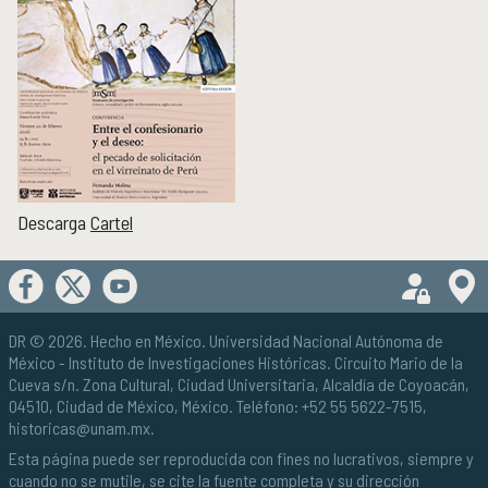
Boletín
Recursos en línea
Repositorio Institucional Históricas UNAM
Unidad Oaxaca
UNIDAD OAXACA
Investigación
Investigadores
Docencia y vinculación
Descarga
Cartel
Actividades académicas
Género y Ética
GÉNERO Y ÉTICA
DR © 2026. Hecho en México.
Universidad Nacional Autónoma de
México
- Instituto de Investigaciones Históricas. Circuito Mario de la
Cueva s/n. Zona Cultural, Ciudad Universitaria, Alcaldía de Coyoacán,
04510, Ciudad de México, México. Teléfono: +52 55 5622-7515,
historicas@unam.mx
.
Esta página puede ser reproducida con fines no lucrativos, siempre y
cuando no se mutile, se cite la fuente completa y su dirección