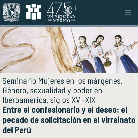
Pasar al contenido principal
Instituto
INSTITUTO
Objetivos y funciones
Misión y visión
Ejes estratégicos
Directorio y planta académica
Documentos institucionales
Seminario Mujeres en los márgenes.
Órganos colegiados
Género, sexualidad y poder en
Normatividad y gestiones
Iberoamérica, siglos XVI-XIX
Entre el confesionario y el deseo: el
Investigación
INVESTIGACIÓN
pecado de solicitación en el virreinato
Áreas de investigación e investigadores
Proyectos de investigación
del Perú
Seminarios