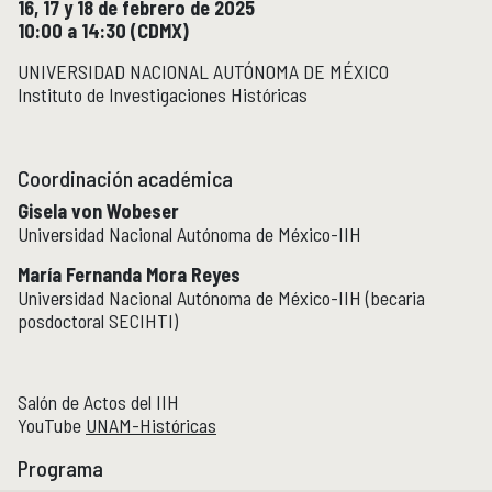
16, 17 y 18 de febrero de 2025
Micrositios
10:00 a 14:30 (CDMX)
Investigación posdoctoral
UNIVERSIDAD NACIONAL AUTÓNOMA DE MÉXICO
Instituto de Investigaciones Históricas
Actividades académicas
ACTIVIDADES ACADÉMICAS
Actividades académicas por año
Coordinación académica
Gisela von Wobeser
Formación
FORMACIÓN
Universidad Nacional Autónoma de México-IIH
Posgrado
María Fernanda Mora Reyes
Olimpiadas
Universidad Nacional Autónoma de México-IIH (becaria
Servicio Social
posdoctoral SECIHTI)
Educación Continua
EDUCACIÓN CONTINUA
Salón de Actos del IIH
Cursos y diplomados vigentes
YouTube
UNAM-Históricas
Próximamente
Cursos y diplomados concluidos
Programa