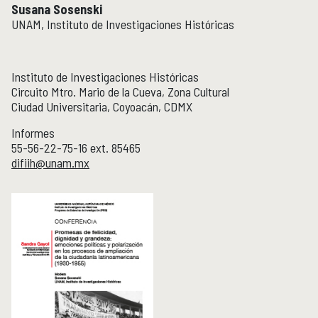
Susana Sosenski
UNAM, Instituto de Investigaciones Históricas
Publicaciones y librería
PUBLICACIONES
Novedades editoriales
Revistas académicas
Instituto de Investigaciones Históricas
Normas y políticas editoriales
Circuito Mtro. Mario de la Cueva, Zona Cultural
Librería
Ciudad Universitaria, Coyoacán, CDMX
Catálogo 1945-2025
Informes
55-56-22-75-16 ext. 85465
Comunicación Pública de la Historia
COMUNICACIÓN PÚBLICA DE LA HISTORIA
difiih@unam.mx
Serie editorial Históricas Comunicación Pública
Podcast Históricas
Cajón de historias
Acervos
BIBLIOTECA
Servicios