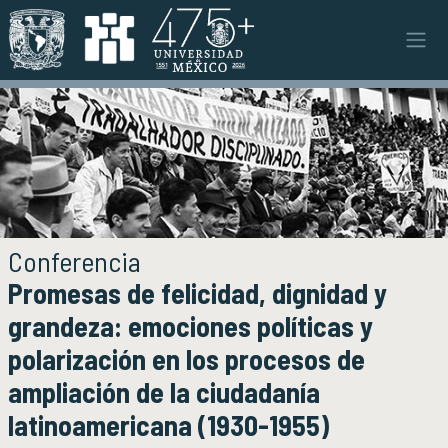
Pasar al contenido principal
Instituto
INSTITUTO
Objetivos y funciones
Misión y visión
Ejes estratégicos
Directorio y planta académica
Documentos institucionales
Conferencia
Órganos colegiados
Promesas de felicidad, dignidad y
Normatividad y gestiones
grandeza: emociones políticas y
polarización en los procesos de
Investigación
INVESTIGACIÓN
ampliación de la ciudadanía
Áreas de investigación e investigadores
Proyectos de investigación
latinoamericana (1930-1955)
Seminarios