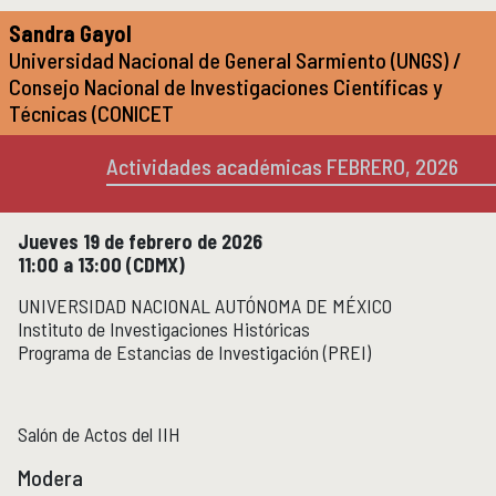
Micrositios
Sandra Gayol
Investigación posdoctoral
Universidad Nacional de General Sarmiento (UNGS) /
Consejo Nacional de Investigaciones Científicas y
Actividades académicas
ACTIVIDADES ACADÉMICAS
Técnicas (CONICET
Actividades académicas por año
Actividades académicas FEBRERO, 2026
Formación
FORMACIÓN
Jueves 19 de febrero de 2026
Posgrado
11:00 a 13:00 (CDMX)
Olimpiadas
UNIVERSIDAD NACIONAL AUTÓNOMA DE MÉXICO
Servicio Social
Instituto de Investigaciones Históricas
Programa de Estancias de Investigación (PREI)
Educación Continua
EDUCACIÓN CONTINUA
Cursos y diplomados vigentes
Salón de Actos del IIH
Próximamente
Cursos y diplomados concluidos
Modera