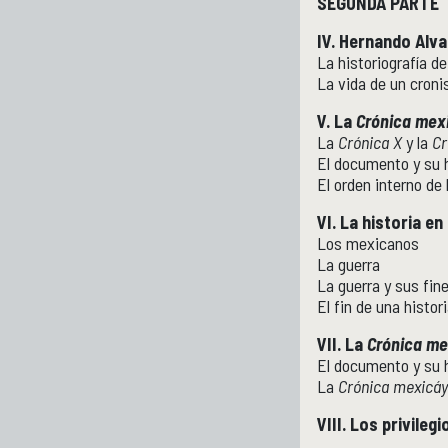
SEGUNDA PARTE
IV. Hernando Al
La historiografía de
La vida de un croni
V. La
Crónica mex
La
Crónica X
y la
Cr
El documento y su h
El orden interno de 
VI. La historia en
Los mexicanos
La guerra
La guerra y sus fin
El fin de una histor
VII. La
Crónica me
El documento y su h
La
Crónica mexicáy
VIII. Los privileg