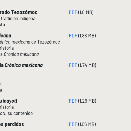
varado Tezozómoc
|
PDF
(1.6 MB)
 tradición indígena
sta
icana
|
PDF
(1.88 MB)
ónica mexicana
de Tezozómoc
istoria
la
Crónica mexicana
 la
Crónica mexicana
|
PDF
(1.74 MB)
es
ia
xicáyotl
|
PDF
(1.29 MB)
istoria
otl
, su contenido
ios perdidos
|
PDF
(1.06 MB)