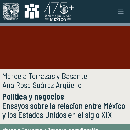
Pasar al contenido principal
Instituto
INSTITUTO
Objetivos y funciones
Misión y visión
Ejes estratégicos
Directorio y planta académica
Documentos institucionales
Autoría de la publicación
Marcela Terrazas y Basante
Órganos colegiados
Ana Rosa Suárez Argüello
Normatividad y gestiones
Título de la publicación
Política y negocios
Investigación
INVESTIGACIÓN
Subtítulo de la publicación
Ensayos sobre la relación entre México
y los Estados Unidos en el siglo XIX
Áreas de investigación e investigadores
Proyectos de investigación
Seminarios
Marcela Terrazas y Basante, coordinación