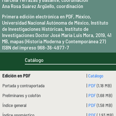
Micrositios
Ana Rosa Suárez Argüello, coordinación
Investigación posdoctoral
Primera edición electrónica en PDF, México,
Universidad Nacional Autónoma de México, Instituto
Actividades académicas
ACTIVIDADES ACADÉMICAS
de Investigaciones Históricas, Instituto de
Actividades académicas por año
Investigaciones Doctor José María Luis Mora, 2019, 41
MB, mapas (Historia Moderna y Contemporánea 27)
ISBN del impreso 968-36-4977-7
Formación
FORMACIÓN
Posgrado
Catálogo
Olimpiadas
Servicio Social
Edición en PDF
|
Catálogo
Portada y contraportada
|
PDF
(1.18 MB)
Educación Continua
EDUCACIÓN CONTINUA
Preliminares y colofón
|
PDF
(1.68 MB)
Cursos y diplomados vigentes
Próximamente
Índice general
|
PDF
(1.58 MB)
Cursos y diplomados concluidos
Índice onomástico
|
PDF
( 1.93 MB)