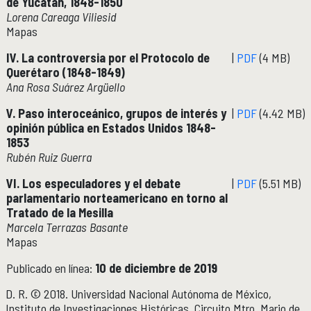
de Yucatán, 1848-1850
Boletín
Lorena Careaga Viliesid
Recursos en línea
Mapas
Repositorio Institucional Históricas UNAM
IV. La controversia por el Protocolo de
|
PDF
(4 MB)
Querétaro (1848-1849)
Unidad Oaxaca
UNIDAD OAXACA
Ana Rosa Suárez Argüello
Investigación
V. Paso interoceánico, grupos de interés y
|
PDF
(4.42 MB)
Investigadores
opinión pública en Estados Unidos 1848-
Docencia y vinculación
1853
Actividades académicas
Rubén Ruiz Guerra
VI. Los especuladores y el debate
|
PDF
(5.51 MB)
Género y Ética
GÉNERO Y ÉTICA
parlamentario norteamericano en torno al
Tratado de la Mesilla
Marcela Terrazas Basante
Mapas
Publicado en línea:
10 de diciembre de 2019
D. R. © 2018. Universidad Nacional Autónoma de México,
Instituto de Investigaciones Históricas. Circuito Mtro. Mario de