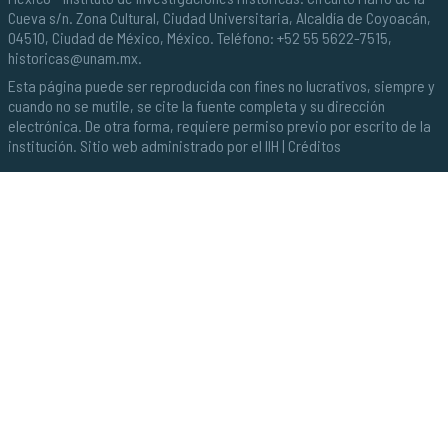
Cueva s/n. Zona Cultural, Ciudad Universitaria, Alcaldía de Coyoacán,
04510, Ciudad de México, México. Teléfono: +52 55 5622-7515,
historicas@unam.mx
.
Esta página puede ser reproducida con fines no lucrativos, siempre y
cuando no se mutile, se cite la fuente completa y su dirección
electrónica. De otra forma, requiere permiso previo por escrito de la
institución. Sitio web administrado por el IIH |
Créditos