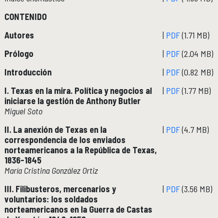
CONTENIDO
Publicaciones y librería
PUBLICACIONES
Novedades editoriales
Autores
|
PDF
(1.71 MB)
Revistas académicas
Prólogo
|
PDF
(2.04 MB)
Normas y políticas editoriales
Librería
Introducción
|
PDF
(0.82 MB)
Catálogo 1945-2025
I. Texas en la mira. Política y negocios al
|
PDF
(1.77 MB)
iniciarse la gestión de Anthony Butler
Comunicación Pública de la Historia
COMUNICACIÓN PÚBLICA DE LA HISTORIA
Miguel Soto
Serie editorial Históricas Comunicación Pública
II. La anexión de Texas en la
|
PDF
(4.7 MB)
Podcast Históricas
correspondencia de los enviados
norteamericanos a la República de Texas,
Cajón de historias
1836-1845
María Cristina González Ortiz
III. Filibusteros, mercenarios y
|
PDF
(3.56 MB)
Acervos
BIBLIOTECA
voluntarios: los soldados
Servicios
norteamericanos en la Guerra de Castas