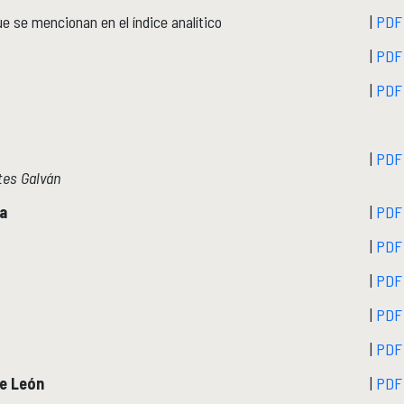
e se mencionan en el índice analítico
|
PDF
|
PDF
|
PDF
|
PD
tes Galván
oa
|
PDF
|
PD
|
PDF
|
PDF
|
PDF
de León
|
PDF