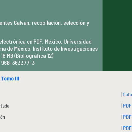
entes Galván, recopilación, selección y
electrónica en PDF, México, Universidad
a de México, Instituto de Investigaciones
 18 MB (Bibliográfica 12)
o 968-363377-3
|
Tomo III
|
Catá
rtada
|
PDF
fón
|
PDF
|
PDF