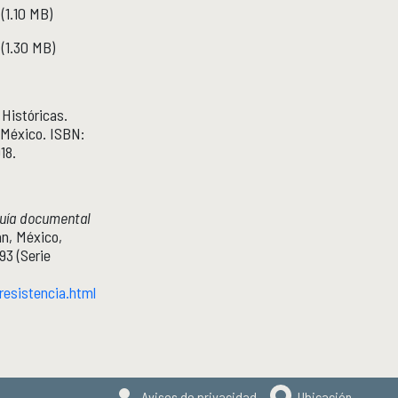
(1.10 MB)
(1.30 MB)
 Históricas.
e México. ISBN:
18.
Guía documental
án, México,
93 (Serie
esistencia.html
Avisos de privacidad
Ubicación