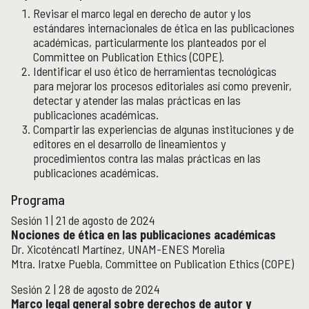
Boletín
Revisar el marco legal en derecho de autor y los
Recursos en línea
estándares internacionales de ética en las publicaciones
Repositorio Institucional Históricas UNAM
académicas, particularmente los planteados por el
Committee on Publication Ethics (COPE).
Identificar el uso ético de herramientas tecnológicas
Unidad Oaxaca
UNIDAD OAXACA
para mejorar los procesos editoriales así como prevenir,
detectar y atender las malas prácticas en las
Investigación
publicaciones académicas.
Investigadores
Compartir las experiencias de algunas instituciones y de
Docencia y vinculación
editores en el desarrollo de lineamientos y
Actividades académicas
procedimientos contra las malas prácticas en las
publicaciones académicas.
Género y Ética
GÉNERO Y ÉTICA
Programa
Sesión 1 | 21 de agosto de 2024
Nociones de ética en las publicaciones académicas
Dr. Xicoténcatl Martínez, UNAM-ENES Morelia
Mtra. Iratxe Puebla, Committee on Publication Ethics (COPE)
Sesión 2 | 28 de agosto de 2024
Marco legal general sobre derechos de autor y