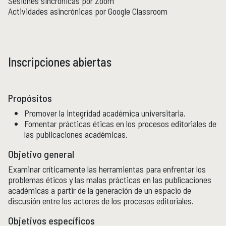
Sesiones sincrónicas por Zoom
Actividades asincrónicas por Google Classroom
Publicaciones y librería
PUBLICACIONES
Novedades editoriales
Revistas académicas
Normas y políticas editoriales
Inscripciones abiertas
Librería
Catálogo 1945-2025
Propósitos
Promover la integridad académica universitaria.
Comunicación Pública de la Historia
COMUNICACIÓN PÚBLICA DE LA HISTORIA
Fomentar prácticas éticas en los procesos editoriales de
Serie editorial Históricas Comunicación Pública
las publicaciones académicas.
Podcast Históricas
Objetivo general
Cajón de historias
Examinar críticamente las herramientas para enfrentar los
problemas éticos y las malas prácticas en las publicaciones
académicas a partir de la generación de un espacio de
Acervos
BIBLIOTECA
discusión entre los actores de los procesos editoriales.
Servicios
Objetivos específicos