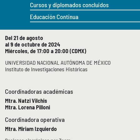
Micrositios
Cursos y diplomados concluidos
Investigación posdoctoral
Educación Continua
Actividades académicas
ACTIVIDADES ACADÉMICAS
Del 21 de agosto
Actividades académicas por año
al 9 de octubre de 2024
Miércoles, de 17:00 a 20:00 (CDMX)
Formación
FORMACIÓN
UNIVERSIDAD NACIONAL AUTÓNOMA DE MÉXICO
Instituto de Investigaciones Históricas
Posgrado
Olimpiadas
Servicio Social
Coordinadoras académicas
Mtra. Natzi Vilchis
Educación Continua
EDUCACIÓN CONTINUA
Mtra. Lorena Pilloni
Cursos y diplomados vigentes
Coordinadora operativa
Próximamente
Mtra. Miriam Izquierdo
Cursos y diplomados concluidos