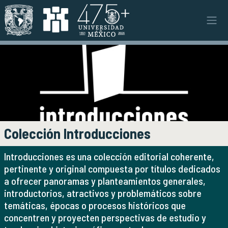
Pasar al contenido principal
Instituto
INSTITUTO
Objetivos y funciones
Misión y visión
Ejes estratégicos
Directorio y planta académica
Documentos institucionales
Colección Introducciones
Órganos colegiados
Normatividad y gestiones
Introducciones es una colección editorial coherente,
pertinente y original compuesta por títulos dedicados
a ofrecer panoramas y planteamientos generales,
Investigación
INVESTIGACIÓN
introductorios, atractivos y problemáticos sobre
Áreas de investigación e investigadores
temáticas, épocas o procesos históricos que
Proyectos de investigación
concentren y proyecten perspectivas de estudio y
Seminarios