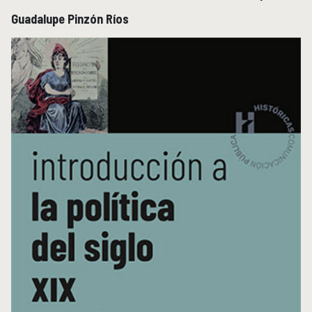
Recursos en línea
Guadalupe Pinzón Ríos
Repositorio Institucional Históricas UNAM
Unidad Oaxaca
UNIDAD OAXACA
Investigación
Investigadores
Docencia y vinculación
Actividades académicas
Género y Ética
GÉNERO Y ÉTICA