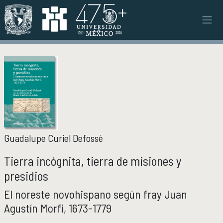
Pasar al contenido principal
INSTITUTO
INSTITUTO
Objetivos y funciones
Misión y visión
Ejes estratégicos
Directorio y planta académica
Documentos institucionales
Órganos colegiados
Guadalupe Curiel Defossé
Normatividad y gestiones
Tierra incógnita, tierra de misiones y
presidios
INVESTIGACIÓN
INVESTIGACIÓN
El noreste novohispano según fray Juan
Áreas de investigación e investigadores
Proyectos de investigación
Agustín Morfi, 1673-1779
Seminarios