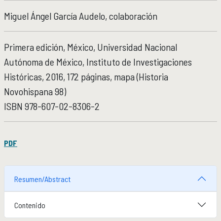
Micrositios
Miguel Ángel García Audelo, colaboración
Investigación posdoctoral
Primera edición, México, Universidad Nacional
ACTIVIDADES ACADÉMICAS
ACTIVIDADES ACADÉMICAS
Autónoma de México, Instituto de Investigaciones
Actividades académicas por año
Históricas, 2016, 172 páginas, mapa (Historia
Novohispana 98)
FORMACIÓN
FORMACIÓN
ISBN
978-607-02-8306-2
Posgrado
Olimpiadas
Servicio Social
PDF
EDUCACIÓN CONTINUA
EDUCACIÓN CONTINUA
Resumen/Abstract
Cursos y diplomados vigentes
Próximamente
Contenido
Cursos y diplomados concluidos