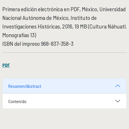
Micrositios
Primera edición electrónica en PDF, México, Universidad
Investigación posdoctoral
Nacional Autónoma de México, Instituto de
Investigaciones Históricas, 2016, 19 MB (Cultura Náhuatl.
ACTIVIDADES ACADÉMICAS
ACTIVIDADES ACADÉMICAS
Monografías 13)
Actividades académicas por año
ISBN
del impreso 968-837-358-3
FORMACIÓN
FORMACIÓN
PDF
Posgrado
Olimpiadas
Servicio Social
Resumen/Abstract
EDUCACIÓN CONTINUA
EDUCACIÓN CONTINUA
Contenido
Cursos y diplomados vigentes
Próximamente
Cursos y diplomados concluidos