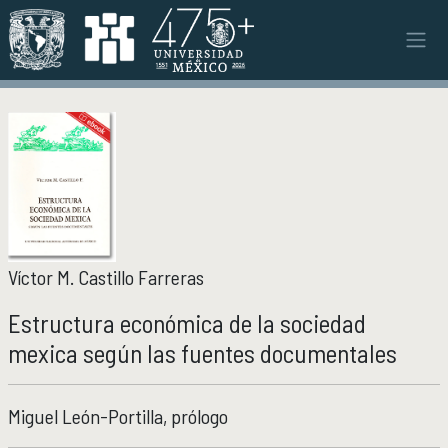
Pasar al contenido principal
INSTITUTO
INSTITUTO
Objetivos y funciones
Misión y visión
Ejes estratégicos
Directorio y planta académica
Documentos institucionales
Órganos colegiados
Víctor M. Castillo Farreras
Normatividad y gestiones
Estructura económica de la sociedad
mexica según las fuentes documentales
INVESTIGACIÓN
INVESTIGACIÓN
Áreas de investigación e investigadores
Proyectos de investigación
Miguel León-Portilla, prólogo
Seminarios