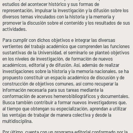
estudios del acontecer histórico y sus formas de
representación, impulsar la investigación y la difusión sobre los
Publicaciones y librería
PUBLICACIONES
diversos temas vinculados con la historia y la memoria y
Novedades editoriales
promover la discusión sobre el contenido y los resultados de sus
Revistas académicas
actividades.
Normas y políticas editoriales
Para cumplir con dichos objetivos e integrar las diversas
Librería
vertientes del trabajo académico que comprenden las funciones
Catálogo 1945-2025
sustantivas de la Universidad, el seminario se planteó objetivos
en los niveles de investigación, de formación de nuevos
académicos, editorial y de difusión. Así, además de realizar
Comunicación Pública de la Historia
COMUNICACIÓN PÚBLICA DE LA HISTORIA
investigaciones sobre la historia y la memoria nacionales, se ha
propuesto constituir un espacio académico de discusión y de
Serie editorial Históricas Comunicación Pública
construcción de objetivos comunes, así como recuperar la
Podcast Históricas
información necesaria para sus tareas mediante la
Cajón de historias
conformación de acervos hemerobibliográficos y documentales.
Busca también contribuir a formar nuevos investigadores que,
al tiempo que obtengan su especialización, aprendan a utilizar
las ventajas de trabajar de manera colectiva y desde la
Acervos
BIBLIOTECA
multidisciplina.
Servicios
Por último, cuenta con un programa editorial conformado por la