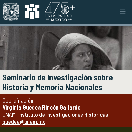
Pasar al contenido principal
Instituto
INSTITUTO
Objetivos y funciones
Misión y visión
Ejes estratégicos
Directorio y planta académica
Documentos institucionales
Seminario de Investigación sobre
Órganos colegiados
Historia y Memoria Nacionales
Normatividad y gestiones
Coordinación
Investigación
INVESTIGACIÓN
Virginia Guedea Rincón Gallardo
UNAM, Instituto de Investigaciones Históricas
Áreas de investigación e investigadores
guedea@unam.mx
Proyectos de investigación
Seminarios