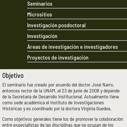
Seminarios
Micrositios
Investigación posdoctoral
Micrositios
Investigación posdoctoral
Actividades académicas
ACTIVIDADES ACADÉMICAS
Investigación
Actividades académicas por año
Áreas de investigación e investigadores
Formación
FORMACIÓN
Proyectos de investigación
Posgrado
Olimpiadas
Objetivo
Servicio Social
El seminario fue creado por acuerdo del doctor José Narro,
entonces rector de la UNAM, el 23 de junio de 2008 y depende
Educación Continua
EDUCACIÓN CONTINUA
de la Secretaría de Desarrollo Institucional. Actualmente tiene
como sede académica el Instituto de Investigaciones
Cursos y diplomados vigentes
Históricas y es coordinado por la doctora Virginia Guedea.
Próximamente
Como objetivos generales tiene los de promover la colaboración
Cursos y diplomados concluidos
entre especialistas de las disciplinas que se ocupan de los