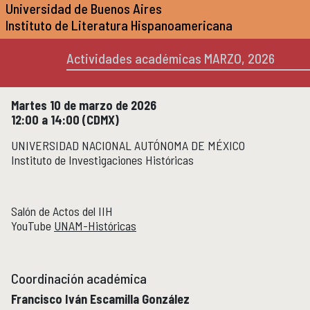
Universidad de Buenos Aires
Micrositios
Instituto de Literatura Hispanoamericana
Investigación posdoctoral
Actividades académicas MARZO, 2026
Actividades académicas
ACTIVIDADES ACADÉMICAS
Actividades académicas por año
Martes 10 de marzo de 2026
12:00 a 14:00 (CDMX)
Formación
FORMACIÓN
UNIVERSIDAD NACIONAL AUTÓNOMA DE MÉXICO
Posgrado
Instituto de Investigaciones Históricas
Olimpiadas
Servicio Social
Salón de Actos del IIH
YouTube
UNAM-Históricas
Educación Continua
EDUCACIÓN CONTINUA
Cursos y diplomados vigentes
Próximamente
Coordinación académica
Cursos y diplomados concluidos
Francisco Iván Escamilla González