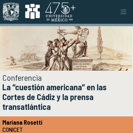
Pasar al contenido principal
Instituto
INSTITUTO
Objetivos y funciones
Misión y visión
Ejes estratégicos
Directorio y planta académica
Documentos institucionales
Conferencia
Órganos colegiados
La “cuestión americana” en las
Normatividad y gestiones
Cortes de Cádiz y la prensa
transatlántica
Investigación
INVESTIGACIÓN
Áreas de investigación e investigadores
Mariana Rosetti
Proyectos de investigación
CONICET
Seminarios