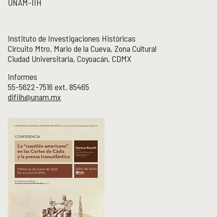
UNAM-IIH
Publicaciones y librería
PUBLICACIONES
Novedades editoriales
Instituto de Investigaciones Históricas
Revistas académicas
Circuito Mtro. Mario de la Cueva, Zona Cultural
Normas y políticas editoriales
Ciudad Universitaria, Coyoacán, CDMX
Librería
Informes
Catálogo 1945-2025
55-5622-7516 ext. 85465
difiih@unam.mx
Comunicación Pública de la Historia
COMUNICACIÓN PÚBLICA DE LA HISTORIA
Serie editorial Históricas Comunicación Pública
Podcast Históricas
Cajón de historias
Acervos
BIBLIOTECA
Servicios