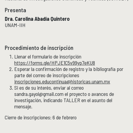
Presenta
Publicaciones y librería
PUBLICACIONES
Dra. Carolina Abadía Quintero
Novedades editoriales
UNAM-IIH
Revistas académicas
Normas y políticas editoriales
Librería
Procedimiento de inscripción
Catálogo 1945-2025
Llenar el formulario de inscripción
https://forms.gle/HPJE1C5v99yp7eKU8
Comunicación Pública de la Historia
COMUNICACIÓN PÚBLICA DE LA HISTORIA
Esperar la confirmación de registro y la bibliografía por
parte del correo de inscripciones
Serie editorial Históricas Comunicación Pública
inscripciones.educontinua@historicas.unam.mx
Podcast Históricas
Si es de su interés, enviar al correo
Cajón de historias
sandra.gayol@gmail.com el proyecto o avances de
investigación, indicando TALLER en el asunto del
mensaje.
Acervos
BIBLIOTECA
Cierre de inscripciones: 6 de febrero
Servicios