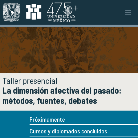
Pasar al contenido principal
Instituto
INSTITUTO
Objetivos y funciones
Misión y visión
Ejes estratégicos
Directorio y planta académica
Documentos institucionales
Taller presencial
Órganos colegiados
La dimensión afectiva del pasado:
Normatividad y gestiones
métodos, fuentes, debates
Investigación
INVESTIGACIÓN
Próximamente
Áreas de investigación e investigadores
Proyectos de investigación
Cursos y diplomados concluidos
Seminarios