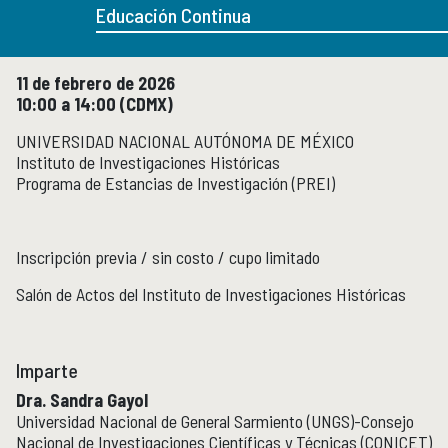
Micrositios
Educación Continua
Investigación posdoctoral
11 de febrero de 2026
Actividades académicas
ACTIVIDADES ACADÉMICAS
10:00 a 14:00 (CDMX)
Actividades académicas por año
UNIVERSIDAD NACIONAL AUTÓNOMA DE MÉXICO
Instituto de Investigaciones Históricas
Programa de Estancias de Investigación (PREI)
Formación
FORMACIÓN
Posgrado
Olimpiadas
Inscripción previa / sin costo / cupo limitado
Servicio Social
Salón de Actos del Instituto de Investigaciones Históricas
Educación Continua
EDUCACIÓN CONTINUA
Imparte
Cursos y diplomados vigentes
Próximamente
Dra. Sandra Gayol
Universidad Nacional de General Sarmiento (UNGS)-Consejo
Cursos y diplomados concluidos
Nacional de Investigaciones Científicas y Técnicas (CONICET)