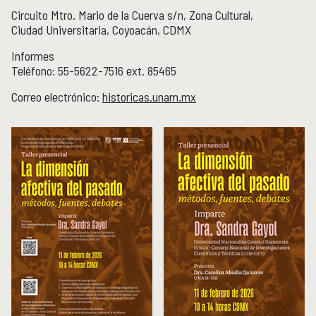
Boletín
Circuito Mtro. Mario de la Cuerva s/n, Zona Cultural,
Recursos en línea
Ciudad Universitaria, Coyoacán, CDMX
Repositorio Institucional Históricas UNAM
Informes
Teléfono: 55-5622-7516 ext. 85465
Unidad Oaxaca
UNIDAD OAXACA
Correo electrónico:
historicas.unam.mx
Investigación
Investigadores
Docencia y vinculación
Actividades académicas
Género y Ética
GÉNERO Y ÉTICA