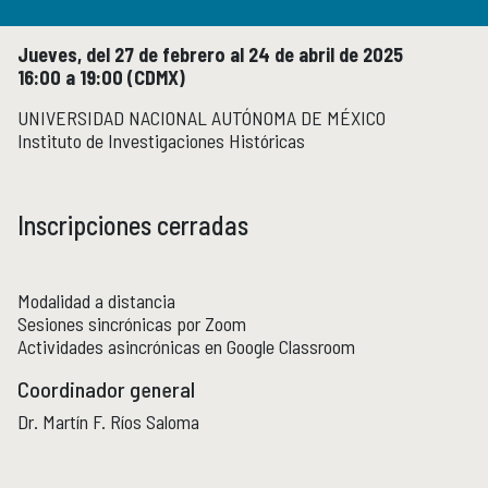
Micrositios
Investigación posdoctoral
Jueves, del 27 de febrero al 24 de abril de 2025
16:00 a 19:00 (CDMX)
Actividades académicas
ACTIVIDADES ACADÉMICAS
UNIVERSIDAD NACIONAL AUTÓNOMA DE MÉXICO
Instituto de Investigaciones Históricas
Actividades académicas por año
Formación
FORMACIÓN
Inscripciones cerradas
Posgrado
Olimpiadas
Modalidad a distancia
Servicio Social
Sesiones sincrónicas por Zoom
Actividades asincrónicas en Google Classroom
Educación Continua
EDUCACIÓN CONTINUA
Coordinador general
Cursos y diplomados vigentes
Dr. Martín F. Ríos Saloma
Próximamente
Cursos y diplomados concluidos