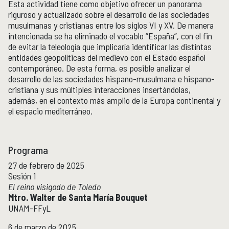
Boletín
Esta actividad tiene como objetivo ofrecer un panorama
riguroso y actualizado sobre el desarrollo de las sociedades
Recursos en línea
musulmanas y cristianas entre los siglos VI y XV. De manera
Repositorio Institucional Históricas UNAM
intencionada se ha eliminado el vocablo “España”, con el fin
de evitar la teleología que implicaría identificar las distintas
entidades geopolíticas del medievo con el Estado español
Unidad Oaxaca
UNIDAD OAXACA
contemporáneo. De esta forma, es posible analizar el
Investigación
desarrollo de las sociedades hispano-musulmana e hispano-
Investigadores
cristiana y sus múltiples interacciones insertándolas,
además, en el contexto más amplio de la Europa continental y
Docencia y vinculación
el espacio mediterráneo.
Actividades académicas
Género y Ética
GÉNERO Y ÉTICA
Programa
27 de febrero de 2025
Sesión 1
El reino visigodo de Toledo
Mtro. Walter de Santa María Bouquet
UNAM-FFyL
6 de marzo de 2025