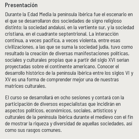
Presentación
Publicaciones y librería
PUBLICACIONES
Durante la Edad Media la península ibérica fue el escenario en
el que se desarrollaron dos sociedades de signo religioso
Novedades editoriales
distinto: la sociedad andalusí, en la vertiente sur, y la sociedad
Revistas académicas
cristiana, en el cuadrante septentrional. La interacción
Normas y políticas editoriales
continua, a veces pacífica, a veces violenta, entre esas
Librería
civilizaciones, a las que se suma la sociedad judía, tuvo como
Catálogo 1945-2025
resultado la creación de diversas manifestaciones políticas,
sociales y culturales propias que a partir del siglo XVI serían
proyectadas sobre el continente americano. Conocer el
Comunicación Pública de la Historia
COMUNICACIÓN PÚBLICA DE LA HISTORIA
desarrollo histórico de la península ibérica entre los siglos VI y
XV es una forma de comprender mejor una de nuestras
Serie editorial Históricas Comunicación Pública
matrices culturales.
Podcast Históricas
Cajón de historias
El curso se desarrollará en ocho sesiones y contará con la
participación de diversos especialistas que incidirán en
aspectos políticos, económicos, sociales, artísticos y
culturales de la península ibérica durante el medievo con el fin
Acervos
BIBLIOTECA
de mostrar la riqueza y diversidad de aquellas sociedades, así
como sus rasgos comunes.
Servicios