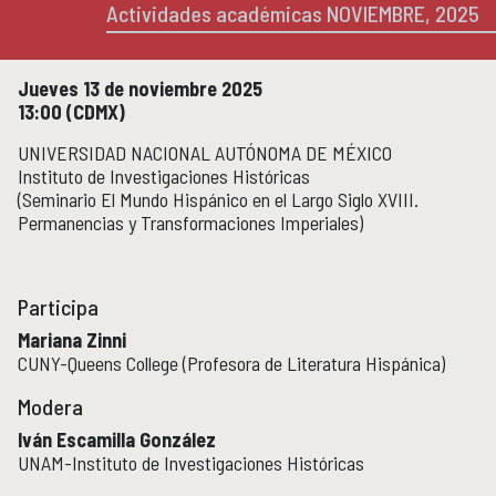
Actividades académicas NOVIEMBRE, 2025
Micrositios
Investigación posdoctoral
Jueves 13 de noviembre 2025
Actividades académicas
ACTIVIDADES ACADÉMICAS
13:00 (CDMX)
Actividades académicas por año
UNIVERSIDAD NACIONAL AUTÓNOMA DE MÉXICO
Instituto de Investigaciones Históricas
(Seminario El Mundo Hispánico en el Largo Siglo XVIII.
Formación
FORMACIÓN
Permanencias y Transformaciones Imperiales)
Posgrado
Olimpiadas
Participa
Servicio Social
Mariana Zinni
CUNY-Queens College (Profesora de Literatura Hispánica)
Educación Continua
EDUCACIÓN CONTINUA
Modera
Cursos y diplomados vigentes
lván Escamilla González
Próximamente
UNAM-Instituto de Investigaciones Históricas
Cursos y diplomados concluidos