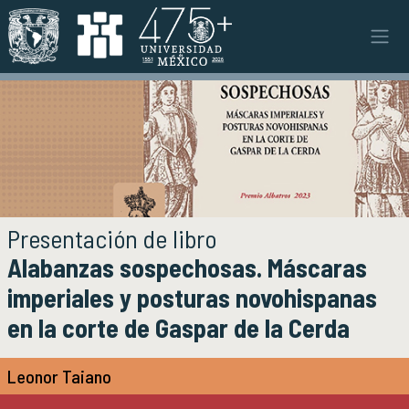
Pasar al contenido principal
Instituto
INSTITUTO
Objetivos y funciones
Misión y visión
Ejes estratégicos
Directorio y planta académica
Documentos institucionales
Presentación de libro
Órganos colegiados
Alabanzas sospechosas. Máscaras
Normatividad y gestiones
imperiales y posturas novohispanas
en la corte de Gaspar de la Cerda
Investigación
INVESTIGACIÓN
Áreas de investigación e investigadores
Leonor Taiano
Proyectos de investigación
Seminarios