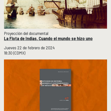
Publicaciones y librería
PUBLICACIONES
Novedades editoriales
Revistas académicas
Normas y políticas editoriales
Proyección del documental
Librería
La Flota de Indias. Cuando el mundo se hizo uno
Catálogo 1945-2025
Jueves 22 de febrero de 2024
18:30 (CDMX)
Comunicación Pública de la Historia
COMUNICACIÓN PÚBLICA DE LA HISTORIA
Serie editorial Históricas Comunicación Pública
Podcast Históricas
Cajón de historias
Acervos
BIBLIOTECA
Servicios