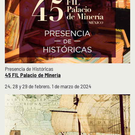
Micrositios
Investigación posdoctoral
Actividades académicas
ACTIVIDADES ACADÉMICAS
Actividades académicas por año
Formación
FORMACIÓN
Presencia de Históricas
Posgrado
45 FIL Palacio de Minería
Olimpiadas
Servicio Social
24, 28 y 29 de febrero, 1 de marzo de 2024
Educación Continua
EDUCACIÓN CONTINUA
Cursos y diplomados vigentes
Próximamente
Cursos y diplomados concluidos