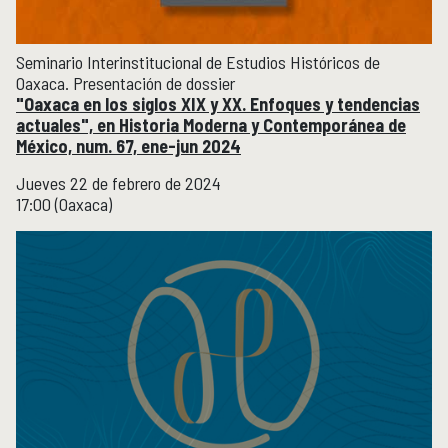
Boletín
Recursos en línea
Repositorio Institucional Históricas UNAM
Seminario Interinstitucional de Estudios Históricos de
Oaxaca. Presentación de dossier
"Oaxaca en los siglos XIX y XX. Enfoques y tendencias
Unidad Oaxaca
UNIDAD OAXACA
actuales", en Historia Moderna y Contemporánea de
México, num. 67, ene-jun 2024
Investigación
Investigadores
Jueves 22 de febrero de 2024
Docencia y vinculación
17:00 (Oaxaca)
Actividades académicas
Género y Ética
GÉNERO Y ÉTICA