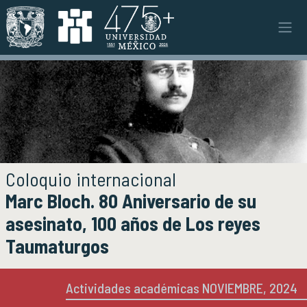
Pasar al contenido principal
Instituto
INSTITUTO
Objetivos y funciones
Misión y visión
Ejes estratégicos
Directorio y planta académica
Documentos institucionales
Coloquio internacional
Órganos colegiados
Marc Bloch. 80 Aniversario de su
Normatividad y gestiones
asesinato, 100 años de Los reyes
Taumaturgos
Investigación
INVESTIGACIÓN
Áreas de investigación e investigadores
Proyectos de investigación
Actividades académicas NOVIEMBRE, 2024
Seminarios