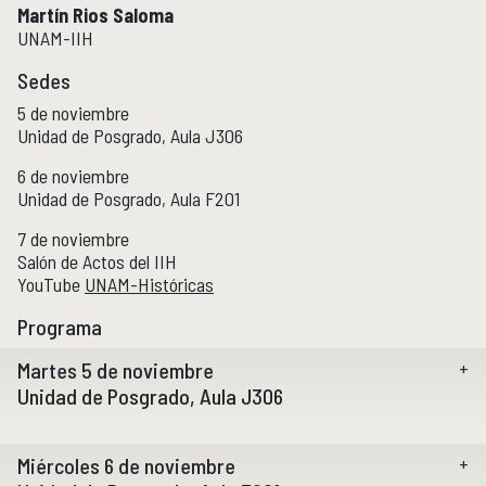
Martín Rios Saloma
Publicaciones y librería
PUBLICACIONES
UNAM-IIH
Novedades editoriales
Sedes
Revistas académicas
5 de noviembre
Normas y políticas editoriales
Unidad de Posgrado, Aula J306
Librería
6 de noviembre
Catálogo 1945-2025
Unidad de Posgrado, Aula F201
7 de noviembre
Comunicación Pública de la Historia
COMUNICACIÓN PÚBLICA DE LA HISTORIA
Salón de Actos del IIH
Serie editorial Históricas Comunicación Pública
YouTube
UNAM-Históricas
Podcast Históricas
Programa
Cajón de historias
Martes 5 de noviembre
Unidad de Posgrado, Aula J306
Acervos
BIBLIOTECA
Miércoles 6 de noviembre
Servicios
Inauguración