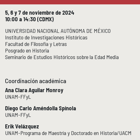
Micrositios
Investigación posdoctoral
5, 6 y 7 de noviembre de 2024
10:00 a 14:30 (CDMX)
UNIVERSIDAD NACIONAL AUTÓNOMA DE MÉXICO
Actividades académicas
ACTIVIDADES ACADÉMICAS
Instituto de Investigaciones Históricas
Actividades académicas por año
Facultad de Filosofía y Letras
Posgrado en Historia
Seminario de Estudios Históricos sobre la Edad Media
Formación
FORMACIÓN
Posgrado
Olimpiadas
Coordinación académica
Servicio Social
Ana Clara Aguilar Monroy
UNAM-FFyL
Educación Continua
EDUCACIÓN CONTINUA
Diego Carlo Améndolla Spínola
UNAM-FFyL
Cursos y diplomados vigentes
Próximamente
Erik Velázquez
Cursos y diplomados concluidos
UNAM-Programa de Maestría y Doctorado en Historia/UACM