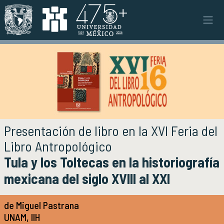
Pasar al contenido principal
Instituto
INSTITUTO
Objetivos y funciones
Misión y visión
Ejes estratégicos
Directorio y planta académica
Documentos institucionales
Presentación de libro en la XVI Feria del
Órganos colegiados
Libro Antropológico
Normatividad y gestiones
Tula y los Toltecas en la historiografía
mexicana del siglo XVIII al XXI
Investigación
INVESTIGACIÓN
Áreas de investigación e investigadores
de Miguel Pastrana
Proyectos de investigación
UNAM, IIH
Seminarios