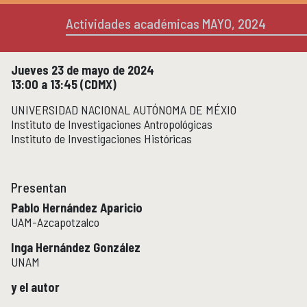
Micrositios
Actividades académicas MAYO, 2024
Investigación posdoctoral
Actividades académicas
ACTIVIDADES ACADÉMICAS
Jueves 23 de mayo de 2024
13:00 a 13:45 (CDMX)
Actividades académicas por año
UNIVERSIDAD NACIONAL AUTÓNOMA DE MÉXIO
Instituto de Investigaciones Antropológicas
Formación
FORMACIÓN
Instituto de Investigaciones Históricas
Posgrado
Olimpiadas
Presentan
Servicio Social
Pablo Hernández Aparicio
UAM-Azcapotzalco
Educación Continua
EDUCACIÓN CONTINUA
Inga Hernández González
Cursos y diplomados vigentes
UNAM
Próximamente
y el autor
Cursos y diplomados concluidos