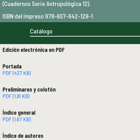
(Cuadernos Serie Antropológica 12).
Micrositios
Investigación posdoctoral
ISBN del impreso 978-607-642-129-1
Actividades académicas
ACTIVIDADES ACADÉMICAS
Catálogo
Actividades académicas por año
Edición electrónica en PDF
Formación
FORMACIÓN
Portada
Posgrado
PDF (437 KB)
Olimpiadas
Servicio Social
Preliminares y colofón
PDF (1.81 KB)
Educación Continua
EDUCACIÓN CONTINUA
Índice general
Cursos y diplomados vigentes
PDF (1.67 KB)
Próximamente
Cursos y diplomados concluidos
Índice de autores