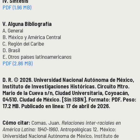
IV. Síntesis
Boletín
PDF (1.96 MB)
Recursos en línea
Repositorio Institucional Históricas UNAM
V. Alguna Bibliografía
A. General
Unidad Oaxaca
UNIDAD OAXACA
B. México y América Central
C. Región del Caribe
Investigación
D. Brasil
Investigadores
E. Otros países latinoamericanos
Docencia y vinculación
PDF (2.86 MB)
Actividades académicas
D. R. © 2026. Universidad Nacional Autónoma de México,
Instituto de Investigaciones Históricas. Circuito Mtro.
Género y Ética
GÉNERO Y ÉTICA
Mario de la Cueva s/n, Ciudad Universitaria, Coyoacán,
04510. Ciudad de México. [Sin ISBN]. Formato: PDF. Peso:
17.2 MB. Publicado en línea: 17 de abril de 2026.
Cómo citar:
Comas, Juan.
Relaciones inter-raciales en
América Latina: 1940-1960
. Antropológicas 12. México:
Universidad Nacional Autónoma de México, Instituto de