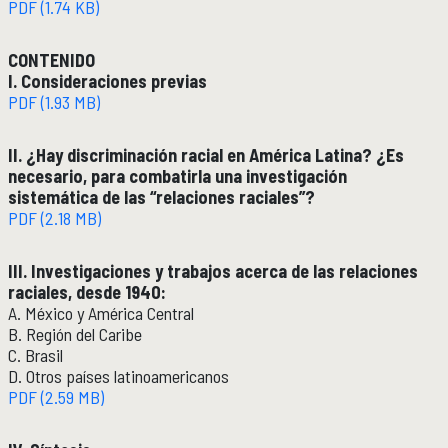
PDF (1.74 KB)
Publicaciones y librería
PUBLICACIONES
CONTENIDO
Novedades editoriales
I. Consideraciones previas
Revistas académicas
PDF (1.93 MB)
Normas y políticas editoriales
Librería
II. ¿Hay discriminación racial en América Latina? ¿Es
Catálogo 1945-2025
necesario, para combatirla una investigación
sistemática de las “relaciones raciales”?
PDF (2.18 MB)
Comunicación Pública de la Historia
COMUNICACIÓN PÚBLICA DE LA HISTORIA
Serie editorial Históricas Comunicación Pública
III. Investigaciones y trabajos acerca de las relaciones
Podcast Históricas
raciales, desde 1940:
Cajón de historias
A. México y América Central
B. Región del Caribe
C. Brasil
D. Otros países latinoamericanos
Acervos
BIBLIOTECA
PDF (2.59 MB)
Servicios