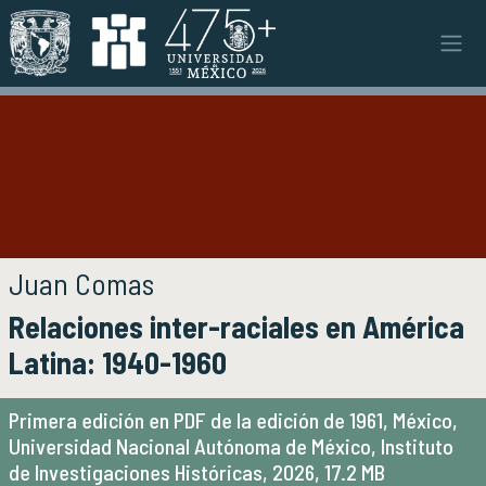
Pasar al contenido principal
Instituto
INSTITUTO
Objetivos y funciones
Misión y visión
Ejes estratégicos
Directorio y planta académica
Documentos institucionales
Autoría de la publicación
Juan Comas
Órganos colegiados
Título de la publicación
Normatividad y gestiones
Relaciones inter-raciales en América
Latina: 1940-1960
Investigación
INVESTIGACIÓN
Primera edición en PDF de la edición de 1961, México,
Áreas de investigación e investigadores
Universidad Nacional Autónoma de México, Instituto
Proyectos de investigación
de Investigaciones Históricas, 2026, 17.2 MB
Seminarios