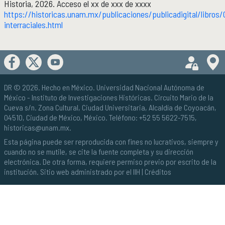
Historia, 2026. Acceso el xx de xxx de xxxx
https://historicas.unam.mx/publicaciones/publicadigital/libros/
interraciales.html
DR © 2026. Hecho en México.
Universidad Nacional Autónoma de
México
- Instituto de Investigaciones Históricas. Circuito Mario de la
Cueva s/n. Zona Cultural, Ciudad Universitaria, Alcaldía de Coyoacán,
04510, Ciudad de México, México. Teléfono: +52 55 5622-7515,
historicas@unam.mx
.
Esta página puede ser reproducida con fines no lucrativos, siempre y
cuando no se mutile, se cite la fuente completa y su dirección
electrónica. De otra forma, requiere permiso previo por escrito de la
institución. Sitio web administrado por el IIH |
Créditos