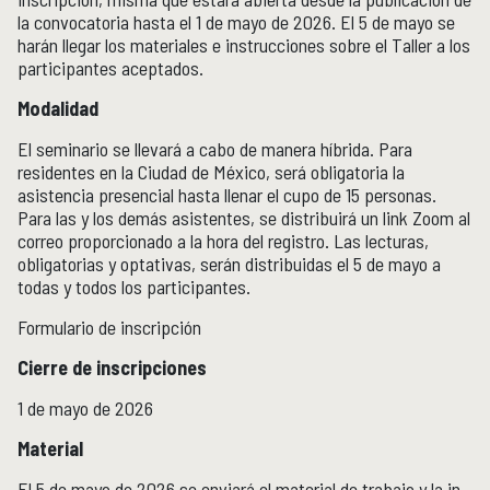
Boletín
la convocatoria hasta el 1 de mayo de 2026. El 5 de mayo se
Recursos en línea
harán llegar los materiales e instrucciones sobre el Taller a los
Repositorio Institucional Históricas UNAM
participantes aceptados.
Modalidad
Unidad Oaxaca
UNIDAD OAXACA
El seminario se llevará a cabo de manera híbrida. Para
Investigación
residentes en la Ciudad de México, será obligatoria la
Investigadores
asistencia presencial hasta llenar el cupo de 15 personas.
Docencia y vinculación
Para las y los demás asistentes, se distribuirá un link Zoom al
correo proporcionado a la hora del registro. Las lecturas,
Actividades académicas
obligatorias y optativas, serán distribuidas el 5 de mayo a
todas y todos los participantes.
Género y Ética
GÉNERO Y ÉTICA
Formulario de inscripción
Cierre de inscripciones
1 de mayo de 2026
Material
El 5 de mayo de 2026 se enviará el material de trabajo y la in-