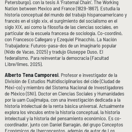
Petersburgo), con la tesis A ‘Fraternal Chain’. The Working
Nation between Mexico and France (1829-1867). Estudia la
historia conceptual del mundo del trabajo hispanoamericano y
francés en el siglo xix, el surgimiento del socialismo en el
siglo XIX, así como la filosofía de las ciencias sociales, en
particular de la escuela francesa de sociología. Co-coordinó,
con Francesco Callegaro y Ezequiel Pinacchio, La Nación
Trabajadora: Futuros-pasa-dos de un imaginario popular
(Nido de Vacas, 2025) y tradujo Giuseppe Duso, El
federalismo. Para reinventar la democracia (Facultad
Libre/limes, 2025).
Alberto Tena Camporesi
. Profesor e investigador de la
División de Estudios Multidisciplinarios del cide (Ciudad de
Méxi-co) y miembro del Sistema Nacional de Investigadores
de México (SNI). Doctor en Ciencias Sociales y Humanidades
por la uam Cuajimalpa, con una investigación dedicada a la
historia intelectual de la renta básica universal. Actualmente
explora los vínculos entre la historia conceptual, la historia
intelectual y la historia del pensamiento económico. Es co-
coordinador, junto con Daniel Barragán, del grupo Conceptos
Económicos de Iberconceptos, además de autor de Los