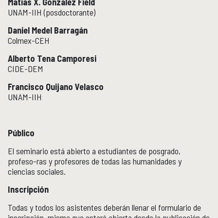
Matias X. Gonzalez Field
UNAM-IIH (posdoctorante)
Publicaciones y librería
PUBLICACIONES
Daniel Medel Barragán
Novedades editoriales
Colmex-CEH
Revistas académicas
Normas y políticas editoriales
Alberto Tena Camporesi
CIDE-DEM
Librería
Catálogo 1945-2025
Francisco Quijano Velasco
UNAM-IIH
Comunicación Pública de la Historia
COMUNICACIÓN PÚBLICA DE LA HISTORIA
Serie editorial Históricas Comunicación Pública
Público
Podcast Históricas
Cajón de historias
El seminario está abierto a estudiantes de posgrado,
profeso-ras y profesores de todas las humanidades y
ciencias sociales.
Inscripción
Acervos
BIBLIOTECA
Todas y todos los asistentes deberán llenar el formulario de
Servicios
inscripción, misma que estará abierta desde la publicación de