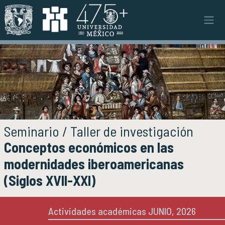
Pasar al contenido principal
Instituto
INSTITUTO
Objetivos y funciones
Misión y visión
Ejes estratégicos
Directorio y planta académica
Documentos institucionales
Seminario / Taller de investigación
Órganos colegiados
Conceptos económicos en las
Normatividad y gestiones
modernidades iberoamericanas
(Siglos XVII-XXI)
Investigación
INVESTIGACIÓN
Áreas de investigación e investigadores
Proyectos de investigación
Actividades académicas JUNIO, 2026
Seminarios