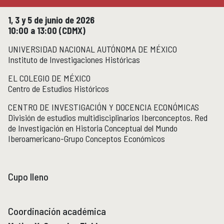
Micrositios
Investigación posdoctoral
1, 3 y 5 de junio de 2026
10:00 a 13:00 (CDMX)
UNIVERSIDAD NACIONAL AUTÓNOMA DE MÉXICO
Actividades académicas
ACTIVIDADES ACADÉMICAS
Instituto de Investigaciones Históricas
Actividades académicas por año
EL COLEGIO DE MÉXICO
Centro de Estudios Históricos
Formación
FORMACIÓN
CENTRO DE INVESTIGACIÓN Y DOCENCIA ECONÓMICAS
Posgrado
División de estudios multidisciplinarios Iberconceptos. Red
Olimpiadas
de Investigación en Historia Conceptual del Mundo
Iberoamericano-Grupo Conceptos Económicos
Servicio Social
Educación Continua
EDUCACIÓN CONTINUA
Cupo lleno
Cursos y diplomados vigentes
Próximamente
Coordinación académica
Cursos y diplomados concluidos