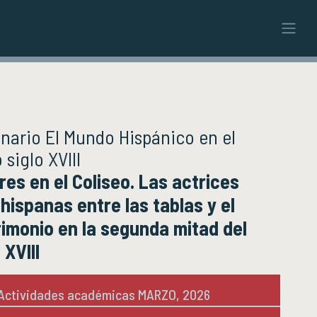
ción
Educación Continua
IÓN
EDUCACIÓN CONTINUA
Cursos y diplomados vigentes
Próximamente
nario El Mundo Hispánico en el
cial
Cursos y diplomados concluidos
 siglo XVIII
res en el Coliseo. Las actrices
cación Pública de la Historia
CACIÓN PÚBLICA
Acervos
ISTORIA
BIBLIOTECA
hispanas entre las tablas y el
imonio en la segunda mitad del
rial Históricas
Servicios
ón Pública
Boletín
 XVIII
stóricas
Recursos en línea
storias
Repositorio Institucional Históricas
UNAM
Actividades académicas MARZO, 2026