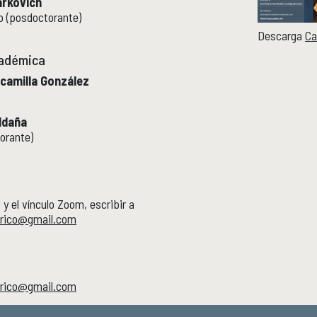
arkovich
o (posdoctorante)
Descarga
Ca
cadémica
scamilla González
ldaña
orante)
o y el vínculo Zoom, escribir a
rico@gmail.com
rico@gmail.com