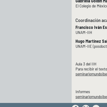
Gabriela Goldin M
El Colegio de Méxic
Coordinación a
Francisco Iván E
UNAM-IIH
Hugo Martínez Sa
UNAM-IIE (posdoct
Aula 3 del IIH
Para recibir el text
seminariomundoibe
Informes
seminariomundoibe