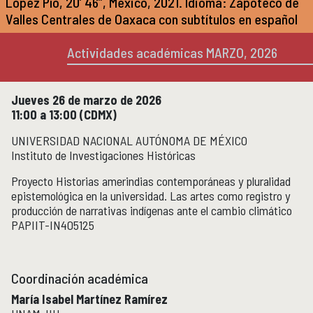
López Pío, 20’ 46”, México, 2021. Idioma: Zapoteco de
Micrositios
Valles Centrales de Oaxaca con subtítulos en español
Investigación posdoctoral
Actividades académicas MARZO, 2026
Actividades académicas
ACTIVIDADES ACADÉMICAS
Actividades académicas por año
Jueves 26 de marzo de 2026
11:00 a 13:00 (CDMX)
Formación
FORMACIÓN
UNIVERSIDAD NACIONAL AUTÓNOMA DE MÉXICO
Instituto de Investigaciones Históricas
Posgrado
Olimpiadas
Proyecto Historias amerindias contemporáneas y pluralidad
Servicio Social
epistemológica en la universidad. Las artes como registro y
producción de narrativas indígenas ante el cambio climático
PAPIIT-IN405125
Educación Continua
EDUCACIÓN CONTINUA
Cursos y diplomados vigentes
Coordinación académica
Próximamente
Cursos y diplomados concluidos
María Isabel Martínez Ramírez