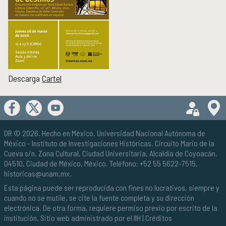
Boletín
Recursos en línea
Repositorio Institucional Históricas UNAM
Unidad Oaxaca
UNIDAD OAXACA
Investigación
Descarga
Cartel
Investigadores
Docencia y vinculación
Actividades académicas
DR © 2026. Hecho en México.
Universidad Nacional Autónoma de
Género y Ética
GÉNERO Y ÉTICA
México
- Instituto de Investigaciones Históricas. Circuito Mario de la
Cueva s/n. Zona Cultural, Ciudad Universitaria, Alcaldía de Coyoacán,
04510, Ciudad de México, México. Teléfono: +52 55 5622-7515,
historicas@unam.mx
.
Esta página puede ser reproducida con fines no lucrativos, siempre y
cuando no se mutile, se cite la fuente completa y su dirección
electrónica. De otra forma, requiere permiso previo por escrito de la
institución. Sitio web administrado por el IIH |
Créditos