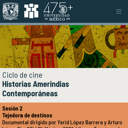
Pasar al contenido principal
Instituto
INSTITUTO
Objetivos y funciones
Misión y visión
Ejes estratégicos
Directorio y planta académica
Documentos institucionales
Ciclo de cine
Órganos colegiados
Historias Amerindias
Normatividad y gestiones
Contemporáneas
Investigación
INVESTIGACIÓN
Sesión 2
Áreas de investigación e investigadores
Tejedora de destinos
Proyectos de investigación
Documental dirigido por Yerid López Barrera y Arturo
Seminarios