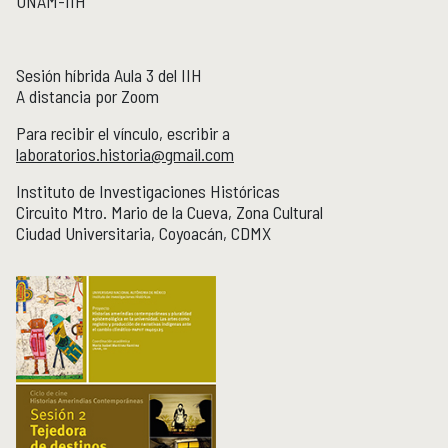
UNAM-IIH
Publicaciones y librería
PUBLICACIONES
Novedades editoriales
Sesión híbrida Aula 3 del IIH
Revistas académicas
A distancia por Zoom
Normas y políticas editoriales
Para recibir el vínculo, escribir a
Librería
laboratorios.historia@gmail.com
Catálogo 1945-2025
Instituto de Investigaciones Históricas
Circuito Mtro. Mario de la Cueva, Zona Cultural
Comunicación Pública de la Historia
COMUNICACIÓN PÚBLICA DE LA HISTORIA
Ciudad Universitaria, Coyoacán, CDMX
Serie editorial Históricas Comunicación Pública
Podcast Históricas
Cajón de historias
Acervos
BIBLIOTECA
Servicios