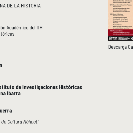
NA DE LA HISTORIA
lón Académico del IIH
tóricas
Descarga
Ca
n
nstituto de Investigaciones Históricas
ina Ibarra
uerra
 de Cultura Náhuatl