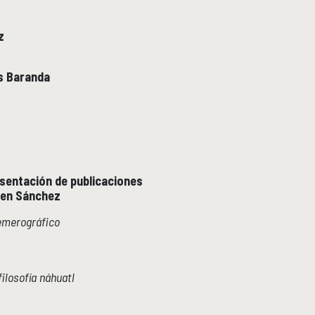
z
s Baranda
esentación de publicaciones
men Sánchez
emerográfico
ilosofía náhuatl