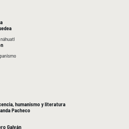
ra
Guedea
 náhuatl
on
upanismo
cencia, humanismo y literatura
randa Pacheco
ro Galván