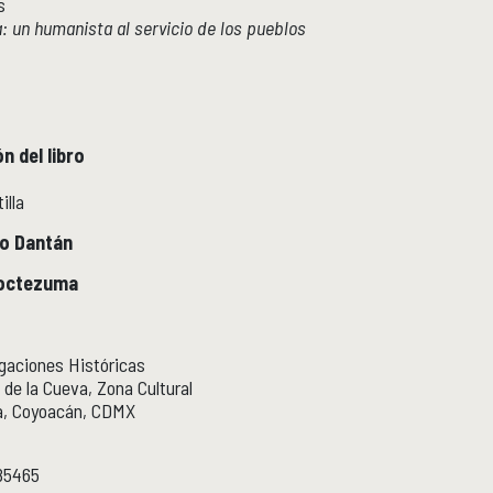
s
a: un humanista al servicio de los pueblos
n del libro
illa
go Dantán
Moctezuma
igaciones Históricas
 de la Cueva, Zona Cultural
ia, Coyoacán, CDMX
85465