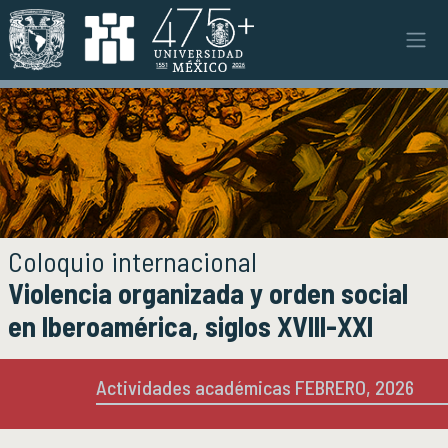
Pasar al contenido principal
Instituto
INSTITUTO
Objetivos y funciones
Misión y visión
Ejes estratégicos
Directorio y planta académica
Documentos institucionales
Coloquio internacional
Órganos colegiados
Violencia organizada y orden social
Normatividad y gestiones
en Iberoamérica, siglos XVIII-XXI
Investigación
INVESTIGACIÓN
Actividades académicas FEBRERO, 2026
Áreas de investigación e investigadores
Proyectos de investigación
Seminarios