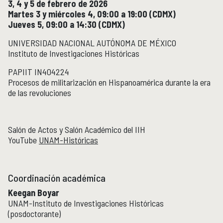
3, 4 y 5 de febrero de 2026
Micrositios
Martes 3 y miércoles 4, 09:00 a 19:00 (CDMX)
Investigación posdoctoral
Jueves 5, 09:00 a 14:30 (CDMX)
UNIVERSIDAD NACIONAL AUTÓNOMA DE MÉXICO
Actividades académicas
ACTIVIDADES ACADÉMICAS
Instituto de Investigaciones Históricas
Actividades académicas por año
PAPIIT IN404224
Procesos de militarización en Hispanoamérica durante la era
de las revoluciones
Formación
FORMACIÓN
Posgrado
Olimpiadas
Salón de Actos y Salón Académico del IIH
Servicio Social
YouTube
UNAM-Históricas
Educación Continua
EDUCACIÓN CONTINUA
Coordinación académica
Cursos y diplomados vigentes
Keegan Boyar
Próximamente
UNAM-Instituto de Investigaciones Históricas
Cursos y diplomados concluidos
(posdoctorante)