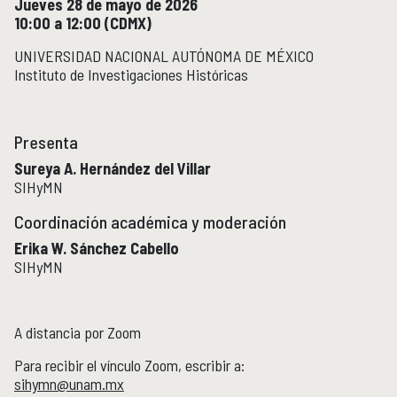
Jueves 28 de mayo de 2026
Micrositios
10:00 a 12:00 (CDMX)
Investigación posdoctoral
UNIVERSIDAD NACIONAL AUTÓNOMA DE MÉXICO
Instituto de Investigaciones Históricas
Actividades académicas
ACTIVIDADES ACADÉMICAS
Actividades académicas por año
Presenta
Sureya A. Hernández del Villar
Formación
FORMACIÓN
SIHyMN
Posgrado
Coordinación académica y moderación
Olimpiadas
Servicio Social
Erika W. Sánchez Cabello
SIHyMN
Educación Continua
EDUCACIÓN CONTINUA
Cursos y diplomados vigentes
A distancia por Zoom
Próximamente
Para recibir el vínculo Zoom, escribir a:
Cursos y diplomados concluidos
sihymn@unam.mx