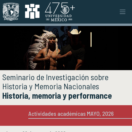
Pasar al contenido principal
Instituto
INSTITUTO
Objetivos y funciones
Misión y visión
Ejes estratégicos
Directorio y planta académica
Documentos institucionales
Seminario de Investigación sobre
Órganos colegiados
Historia y Memoria Nacionales
Normatividad y gestiones
Historia, memoria y performance
Investigación
INVESTIGACIÓN
Actividades académicas MAYO, 2026
Áreas de investigación e investigadores
Proyectos de investigación
Seminarios