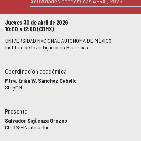
Actividades académicas ABRIL, 2026
Micrositios
Investigación posdoctoral
Jueves 30 de abril de 2026
10:00 a 12:00 (CDMX)
Actividades académicas
ACTIVIDADES ACADÉMICAS
UNIVERSIDAD NACIONAL AUTÓNOMA DE MÉXICO
Actividades académicas por año
Instituto de Investigaciones Históricas
Formación
FORMACIÓN
Coordinación académica
Posgrado
Olimpiadas
Mtra. Erika W. Sánchez Cabello
SIHyMN
Servicio Social
Educación Continua
EDUCACIÓN CONTINUA
Presenta
Cursos y diplomados vigentes
Salvador Sigüenza Orozco
Próximamente
CIESAS-Pacífico Sur
Cursos y diplomados concluidos