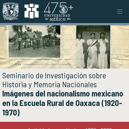
Pasar al contenido principal
Instituto
INSTITUTO
Objetivos y funciones
Misión y visión
Ejes estratégicos
Directorio y planta académica
Documentos institucionales
Seminario de Investigación sobre
Órganos colegiados
Historia y Memoria Nacionales
Normatividad y gestiones
Imágenes del nacionalismo mexicano
en la Escuela Rural de Oaxaca (1920-
Investigación
INVESTIGACIÓN
1970)
Áreas de investigación e investigadores
Proyectos de investigación
Seminarios