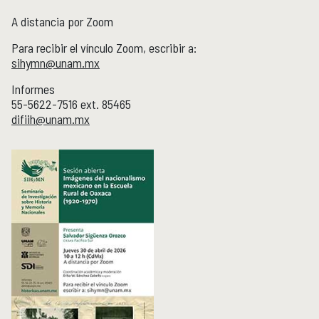
A distancia por Zoom
Publicaciones y librería
PUBLICACIONES
Para recibir el vínculo Zoom, escribir a:
Novedades editoriales
sihymn@unam.mx
Revistas académicas
Normas y políticas editoriales
Informes
Librería
55-5622-7516 ext. 85465
Catálogo 1945-2025
difiih@unam.mx
Comunicación Pública de la Historia
COMUNICACIÓN PÚBLICA DE LA HISTORIA
Serie editorial Históricas Comunicación Pública
Podcast Históricas
Cajón de historias
Acervos
BIBLIOTECA
Servicios