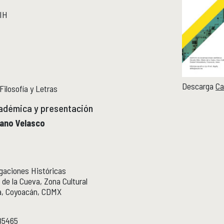
IIH
Descarga
Ca
ilosofía y Letras
adémica y presentación
jano Velasco
igaciones Históricas
 de la Cueva, Zona Cultural
ia, Coyoacán, CDMX
85465