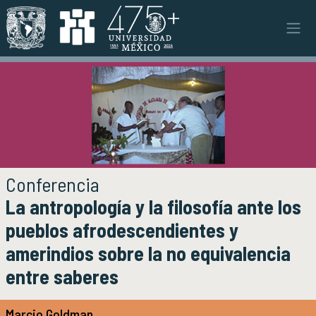
Pasar al contenido principal
Instituto
INSTITUTO
Objetivos y funciones
Misión y visión
Ejes estratégicos
Directorio y planta académica
Documentos institucionales
Conferencia
Órganos colegiados
La antropología y la filosofía ante los
Normatividad y gestiones
pueblos afrodescendientes y
amerindios sobre la no equivalencia
Investigación
INVESTIGACIÓN
entre saberes
Áreas de investigación e investigadores
Proyectos de investigación
Seminarios
Marcio Goldman