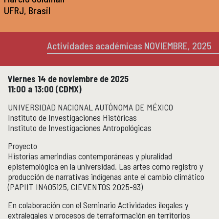
Micrositios
UFRJ, Brasil
Investigación posdoctoral
Actividades académicas NOVIEMBRE, 2025
Actividades académicas
ACTIVIDADES ACADÉMICAS
Actividades académicas por año
Viernes 14 de noviembre de 2025
11:00 a 13:00 (CDMX)
Formación
FORMACIÓN
UNIVERSIDAD NACIONAL AUTÓNOMA DE MÉXICO
Posgrado
Instituto de Investigaciones Históricas
Olimpiadas
Instituto de Investigaciones Antropológicas
Servicio Social
Proyecto
Historias amerindias contemporáneas y pluralidad
Educación Continua
EDUCACIÓN CONTINUA
epistemológica en la universidad. Las artes como registro y
producción de narrativas indígenas ante el cambio climático
Cursos y diplomados vigentes
(PAPIIT IN405125, CIEVENTOS 2025-93)
Próximamente
En colaboración con el Seminario Actividades ilegales y
Cursos y diplomados concluidos
extralegales y procesos de terraformación en territorios