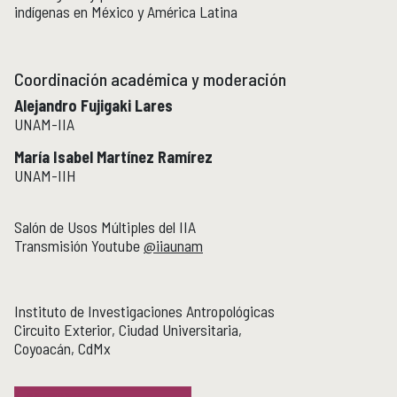
indígenas en México y América Latina
Publicaciones y librería
PUBLICACIONES
Novedades editoriales
Coordinación académica y moderación
Revistas académicas
Normas y políticas editoriales
Alejandro Fujigaki Lares
UNAM-IIA
Librería
Catálogo 1945-2025
María Isabel Martínez Ramírez
UNAM-IIH
Comunicación Pública de la Historia
COMUNICACIÓN PÚBLICA DE LA HISTORIA
Salón de Usos Múltiples del IIA
Serie editorial Históricas Comunicación Pública
Transmisión Youtube
@iiaunam
Podcast Históricas
Cajón de historias
Instituto de Investigaciones Antropológicas
Circuito Exterior, Ciudad Universitaria,
Coyoacán, CdMx
Acervos
BIBLIOTECA
Servicios